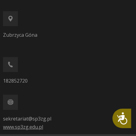
Zubrzyca Góna
182852720
Dostępność
sekretariat@sp3zg.pl
www.sp3zg.edu.pl