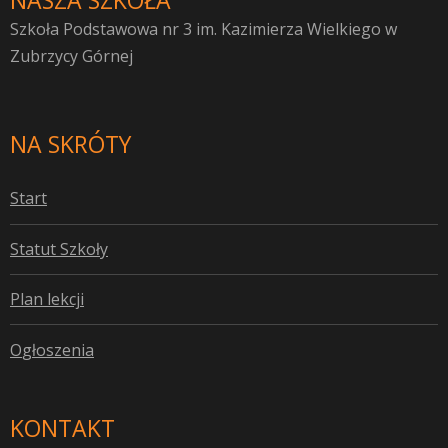
NASZA SZKOŁA
Szkoła Podstawowa nr 3 im. Kazimierza Wielkiego w
Zubrzycy Górnej
NA SKRÓTY
S
tart
S
tatut Szkoły
P
lan lekcji
O
głoszenia
KONTAKT