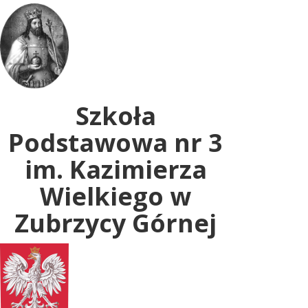
Uwaga:
ta
witryna
zawiera
system
dostępności.
Szkoła
Podstawowa nr 3
im. Kazimierza
Wielkiego w
Zubrzycy Górnej