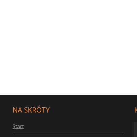
NA SKRÓTY
S
tart