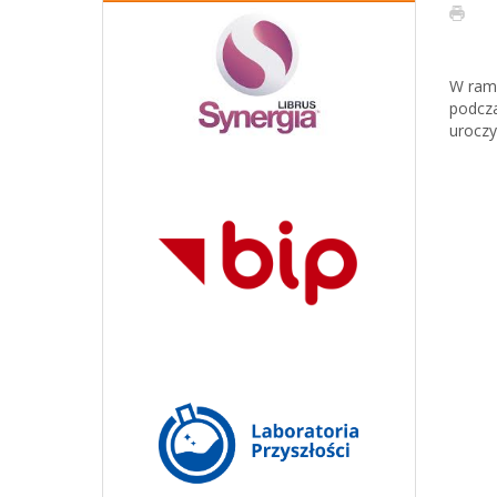
W rama
podcza
uroczy