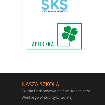
NASZA SZKOŁA
Szkoła Podstawowa nr 3 im. Kazimierza
Wielkiego w Zubrzycy Górnej