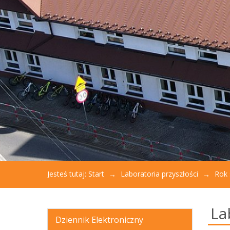
aby
otworzyć
menu
dostępności.
Jesteś tutaj:
Start
Laboratoria przyszłości
Rok 
La
Dziennik Elektroniczny