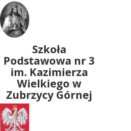
Uwaga:
ta
witryna
zawiera
system
dostępności.
Szkoła
Podstawowa nr 3
im. Kazimierza
Wielkiego w
Zubrzycy Górnej