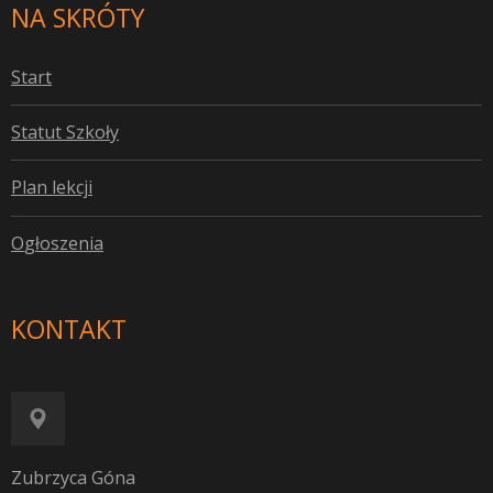
NA SKRÓTY
S
tart
S
tatut Szkoły
P
lan lekcji
O
głoszenia
KONTAKT
Zubrzyca Góna