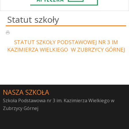
Statut szkoły
STATUT SZKOŁY PODSTAWOWEJ NR 3 IM
KAZIMIERZA WIELKIEGO W ZUBRZYCY GÓRNEJ
NASZA SZKOŁA
Szkoła Podstawowa nr 3 im. Kazimierza Wielkiego w
Zubrzycy Górnej