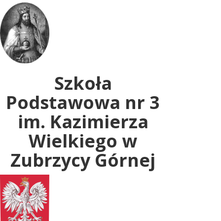
Uwaga:
ta
witryna
zawiera
system
dostępności.
Szkoła
Podstawowa nr 3
im. Kazimierza
Wielkiego w
Zubrzycy Górnej