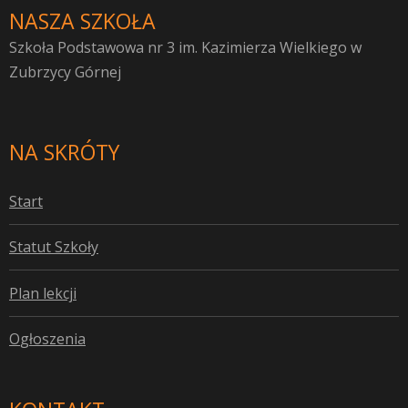
NASZA SZKOŁA
Szkoła Podstawowa nr 3 im. Kazimierza Wielkiego w
Zubrzycy Górnej
NA SKRÓTY
S
tart
S
tatut Szkoły
P
lan lekcji
O
głoszenia