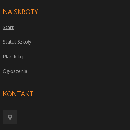
NA SKRÓTY
S
tart
S
tatut Szkoły
P
lan lekcji
O
głoszenia
KONTAKT