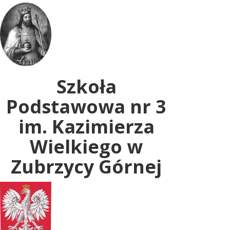
Uwaga:
ta
witryna
zawiera
system
dostępności.
Szkoła
Podstawowa nr 3
im. Kazimierza
Wielkiego w
Zubrzycy Górnej