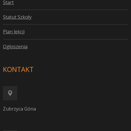
S
tart
S
tatut Szkoły
P
lan lekcji
O
głoszenia
KONTAKT
Zubrzyca Góna