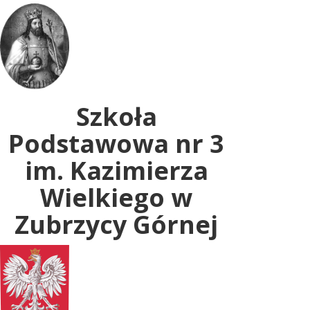
Uwaga:
ta
witryna
zawiera
system
dostępności.
Szkoła
Podstawowa nr 3
im. Kazimierza
Wielkiego w
Zubrzycy Górnej