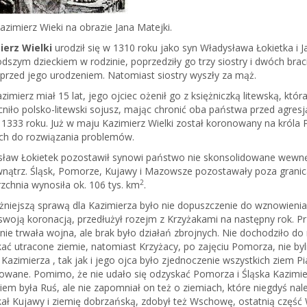
zimierz Wieki na obrazie Jana Matejki.
ierz Wielki
urodził się w 1310 roku jako syn Władysława Łokietka i 
dszym dzieckiem w rodzinie, poprzedziły go trzy siostry i dwóch brac
 przed jego urodzeniem. Natomiast siostry wyszły za mąż.
zimierz miał 15 lat, jego ojciec ożenił go z księżniczką litewską, kt
iło polsko-litewski sojusz, mając chronić oba państwa przed agresj
1333 roku. Już w maju Kazimierz Wielki został koronowany na króla 
ch do rozwiązania problemów.
ław Łokietek pozostawił synowi państwo nie skonsolidowane wewnęt
nątrz. Śląsk, Pomorze, Kujawy i Mazowsze pozostawały poza granica
2
zchnia wynosiła ok. 106 tys. km
.
niejszą sprawą dla Kazimierza było nie dopuszczenie do wznowienia 
swoją koronacją, przedłużył rozejm z Krzyżakami na następny rok. 
nie trwała wojna, ale brak było działań zbrojnych. Nie dochodziło do 
ać utracone ziemie, natomiast Krzyżacy, po zajęciu Pomorza, nie byl
Kazimierza , tak jak i jego ojca było zjednoczenie wszystkich ziem P
zowane. Pomimo, że nie udało się odzyskać Pomorza i Śląska Kazimi
iem była Ruś, ale nie zapomniał on też o ziemiach, które niegdyś na
ał Kujawy i ziemię dobrzańską, zdobył też Wschowę, ostatnią część W