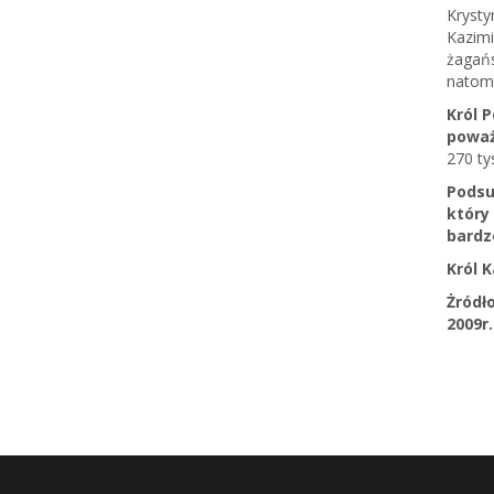
Krysty
Kazimi
żagańs
natomi
Król 
poważ
270 ty
Podsu
który
bardz
Król 
Żródł
2009r.