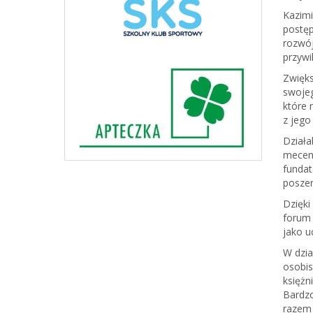
Kazimi
postęp
rozwój
przywi
Zwięks
swojeg
które 
z jego
Działal
mecena
fundat
poszer
Dzięki
forum 
jako u
W dzia
osobis
księżn
Bardzo
razem 