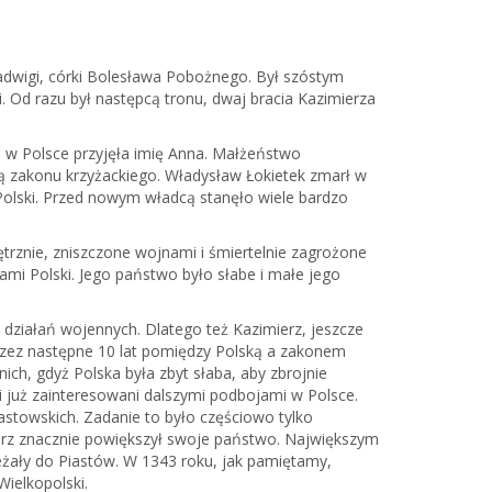
Jadwigi, córki Bolesława Pobożnego. Był szóstym
i. Od razu był następcą tronu, dwaj bracia Kazimierza
óra w Polsce przyjęła imię Anna. Małżeństwo
ą zakonu krzyżackiego. Władysław Łokietek zmarł w
Polski. Przed nowym władcą stanęło wiele bardzo
rznie, zniszczone wojnami i śmiertelnie zagrożone
mi Polski. Jego państwo było słabe i małe jego
działań wojennych. Dlatego też Kazimierz, jeszcze
Przez następne 10 lat pomiędzy Polską a zakonem
nich, gdyż Polska była zbyt słaba, aby zbrojnie
i już zainteresowani dalszymi podbojami w Polsce.
iastowskich. Zadanie to było częściowo tylko
erz znacznie powiększył swoje państwo. Największym
leżały do Piastów. W 1343 roku, jak pamiętamy,
ielkopolski.