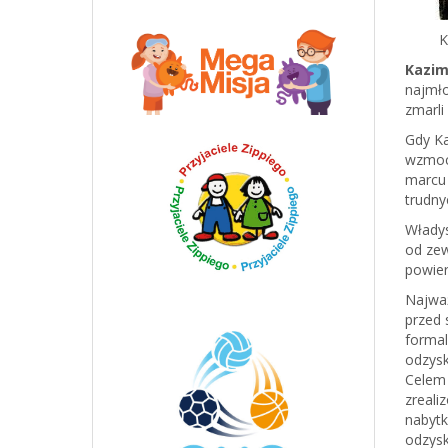
Ka
Kazim
najmło
zmarli
Gdy Ka
wzmocn
marcu 
trudny
Władys
od zew
powier
Najważ
przed 
formal
odzysk
Celem 
zreali
nabytk
odzysk