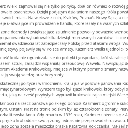
erz Wielki zajmował się nie tylko polityką, dbał on również o rozwó
owało osadnictwo. Dzięki podjętym działaniom naszego Króla powstał
 swoich miast. Największe z nich, Kraków, Poznań, Nowy Sącz, a ni
leje ułatwiające im prowadzenie handlu, które leżały na ważnych szl
zone dochody i zwiększające zaludnienie pozwoliły poważnie wzmocni
o panowania wybudował kilkadziesiąt murowanych zamków i liczne mia
niemal dwadzieścia lat zabezpieczały Polskę przed atakami wroga. W
 inicjatywy pojawiły się w Polsce armaty. Kazimierz Wielki ujednolicił 
ność króla nie ograniczała się do polityki i gospodarki, król starał się
sem sztuki, zarządził wspaniałą przebudowę Wawelu. Nawiązując do 
orem Akademii Krakowskiej, miejsca w którym pomimo zmiany nazwy,
zają swoją wiedzę oraz horyzonty.
 skutecznej polityce i wzmocnieniu kraju już w połowie panowania Kazi
międzynarodowym. Wyrazem tego był zjazd krakowski, który odbył si
czta, jaką na cześć przybyłych wyprawił krakowski rajca miejski Wierz
łalności na rzecz państwa polskiego odniósł Kazimierz ogromne sukces
tym. Ostatni Piast na tronie polskim był aż czterokrotnie żonaty. Pi
iczka litewska Anna. Gdy zmarła w 1339 roku, Kazimierz ożenił się z
 prędko król oddalił swoją żonę, jednak nie przeprowadził rozwodu.
jego żoną została mieszczka praska Katarzyna Rokiczanka. Małżeńst