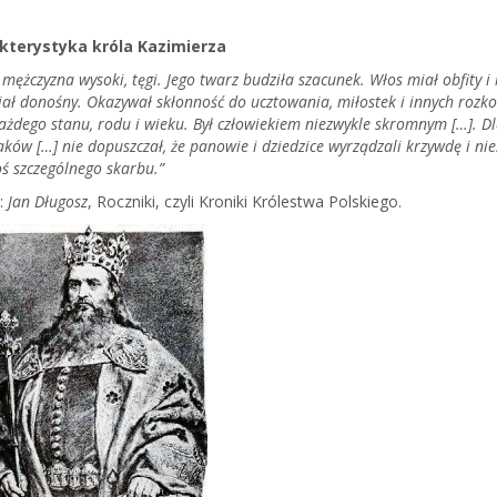
kterystyka króla Kazimierza
 mężczyzna wysoki, tęgi. Jego twarz budziła szacunek. Włos miał obfity i 
iał donośny. Okazywał skłonność do ucztowania, miłostek i innych rozkos
ażdego stanu, rodu i wieku. Był człowiekiem niezwykle skromnym […]. Dla 
aków […] nie dopuszczał, że panowie i dziedzice wyrządzali krzywdę i ni
oś szczególnego skarbu.”
:
Jan Długosz
, Roczniki, czyli Kroniki Królestwa Polskiego.