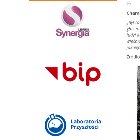
Chara
„Był to
głos m
ludzi k
wieśni
jakieg
Źródło