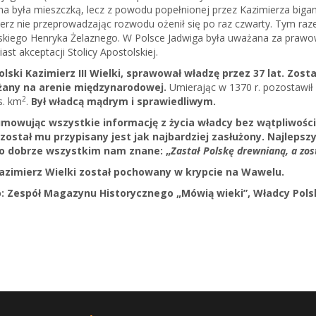
na była mieszczką, lecz z powodu popełnionej przez Kazimierza biga
erz nie przeprowadzając rozwodu ożenił się po raz czwarty. Tym raze
kiego Henryka Żelaznego. W Polsce Jadwiga była uważana za prawowi
ast akceptacji Stolicy Apostolskiej.
Polski Kazimierz III Wielki, sprawował władzę przez 37 lat. Zo
any na arenie międzynarodowej.
Umierając w 1370 r. pozostawił 
2
s. km
.
Był władcą mądrym i sprawiedliwym.
mowując wszystkie informację z życia władcy bez wątpliwości
 został mu przypisany jest jak najbardziej zasłużony. Najleps
o dobrze wszystkim nam znane: „
Zastał Polskę drewnianą, a zo
Kazimierz Wielki został pochowany w krypcie na Wawelu.
o: Zespół Magazynu Historycznego „Mówią wieki”, Władcy Polsk