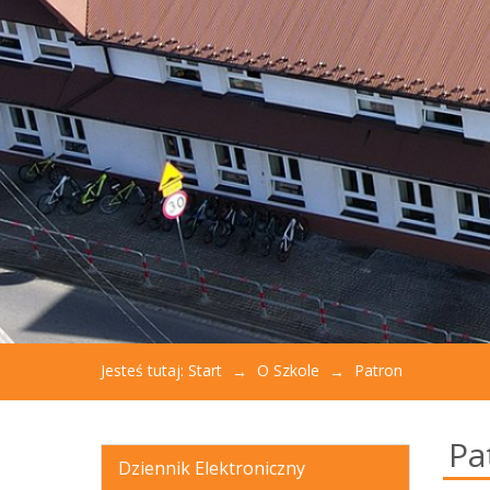
aby
otworzyć
menu
dostępności.
Jesteś tutaj:
Start
O Szkole
Patron
Pa
Dziennik Elektroniczny