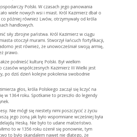
j gospodarczy Polski. W czasach jego panowania
o wiele nowych wsi i miast. Król Kazimierz dbał o
e co później również Lwów, otrzymywały od króla
akach handlowych.
ć siły zbrojne państwa. Król Kazimierz w ciągu
sta otoczył murami. Stworzył łańcuch fortyfikacji,
iadomo jest również, że unowocześniał swoją armię,
też prawo.
 także podnieść kulturę Polski. Był wielkim
czasów współczesnych Kazimierz III Wielki jest
 po dziś dzień kolejne pokolenia swobodnie
mierza głos, króla Polskiego zaczął się liczyć na
ę w 1364 roku. Spotkanie to przeszło do legendy
ynek.
y. Nie mógł się niestety nimi poszczycić z życiu
erwszą jego żoną jak było wspomniane wcześniej była
 Adelajdą Heską. Nie było to udane małżeństwo.
 Mimo to w 1356 roku ożenił się ponownie, tym
wo to było skandalem nawet nie dlatego, że