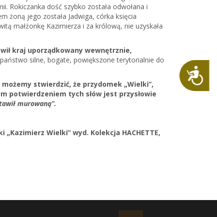
mii. Rokiczanka dość szybko została odwołana i
m żoną jego została Jadwiga, córka księcia
tą małżonkę Kazimierza i za królową, nie uzyskała
stawił kraj uporządkowany wewnętrznie,
państwo silne, bogate, powiększone terytorialnie do
Dostępność
 możemy stwierdzić, że przydomek „Wielki”,
zym potwierdzeniem tych słów jest przysłowie
stawił murowaną”.
i „Kazimierz Wielki” wyd. Kolekcja HACHETTE,