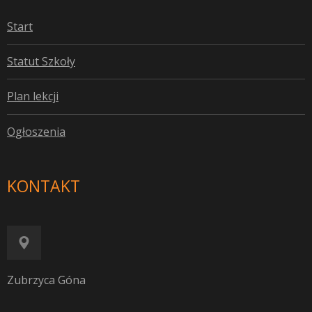
S
tart
S
tatut Szkoły
P
lan lekcji
O
głoszenia
KONTAKT
Zubrzyca Góna