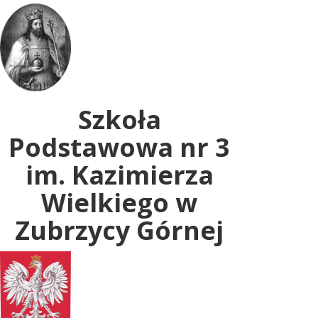
Uwaga:
ta
witryna
zawiera
system
dostępności.
Szkoła
Podstawowa nr 3
im. Kazimierza
Wielkiego w
Zubrzycy Górnej