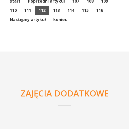
start
Poprzedni artykuł
107
108
109
110
111
112
113
114
115
116
Następny artykuł
koniec
ZAJĘCIA DODATKOWE