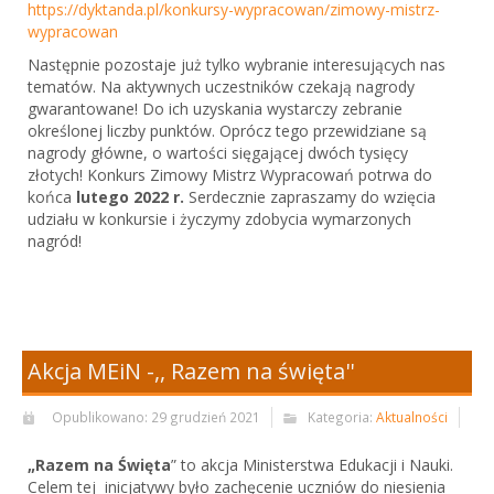
https://dyktanda.pl/konkursy-wypracowan/zimowy-mistrz-
wypracowan
Następnie pozostaje już tylko wybranie interesujących nas
tematów. Na aktywnych uczestników czekają nagrody
gwarantowane! Do ich uzyskania wystarczy zebranie
określonej liczby punktów. Oprócz tego przewidziane są
nagrody główne, o wartości sięgającej dwóch tysięcy
złotych! Konkurs Zimowy Mistrz Wypracowań potrwa do
końca
lutego 2022 r.
Serdecznie zapraszamy do wzięcia
udziału w konkursie i życzymy zdobycia wymarzonych
nagród!
Akcja MEiN -,, Razem na święta''
Opublikowano: 29 grudzień 2021
Kategoria:
Aktualności
„Razem na Święta
” to akcja Ministerstwa Edukacji i Nauki.
Celem tej inicjatywy było zachęcenie uczniów do niesienia