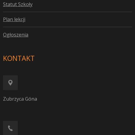
S
tatut Szkoły
P
lan lekcji
O
głoszenia
KONTAKT
Zubrzyca Góna