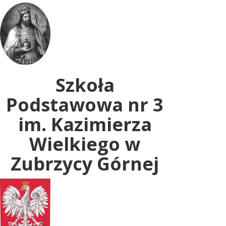
Uwaga:
ta
witryna
zawiera
system
dostępności.
Szkoła
Podstawowa nr 3
im. Kazimierza
Wielkiego w
Zubrzycy Górnej