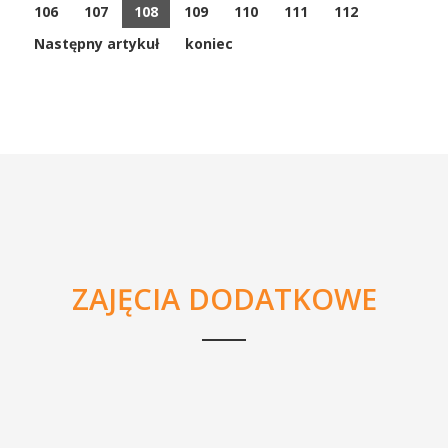
106
107
108
109
110
111
112
Następny artykuł
koniec
ZAJĘCIA DODATKOWE