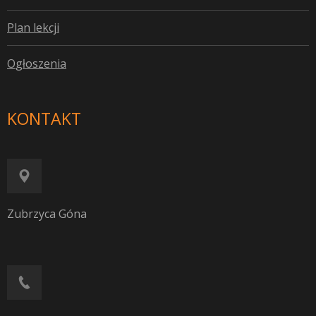
P
lan lekcji
O
głoszenia
KONTAKT
Zubrzyca Góna