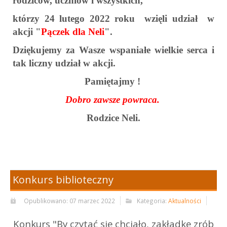
rodziców, uczniów i wszystkich,
którzy
24 lutego 2022 roku wzięli
udział w
akcji "
Pączek dla Neli
".
Dziękujemy za Wasze wspaniałe wielkie serca i
tak liczny udział w akcji.
Pamiętajmy !
Dobro zawsze powraca.
Rodzice Neli.
Konkurs biblioteczny
Opublikowano: 07 marzec 2022
Kategoria:
Aktualności
Konkurs "By czytać się chciało, zakładkę zrób