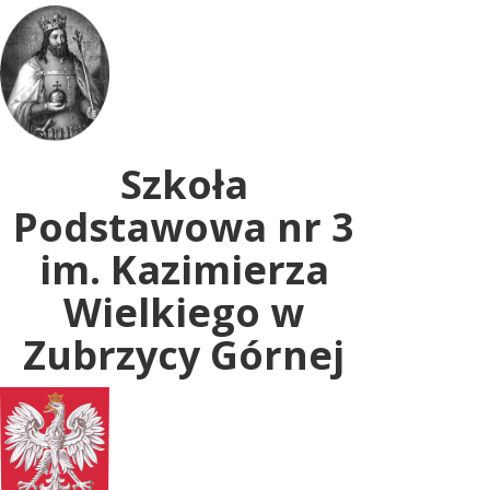
Uwaga:
ta
witryna
zawiera
system
dostępności.
Szkoła
Podstawowa nr 3
im. Kazimierza
Wielkiego w
Zubrzycy Górnej