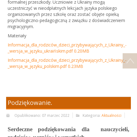
formalnej przeszkody. Uczniowie z Ukrainy mogą
uczestniczyć w nieodpłatnych lekcjach języka polskiego
organizowanych przez szkołę oraz zostać objęte opieką
psychologiczno-pedagogiczną z związku z doświadczeniem
migracyjnym.
Materiały
Informacja​_dla​_rodziców​_dzieci​_przybywających​_z​_Ukrainy​_-​
_wersja​_w​_języku​_ukraińskim.pdf
0.20MB
Informacja​_dla​_rodziców​_dzieci​_przybywających​_z​_Ukrainy​_-​
_wersja​_w​_języku​_polskim.pdf
0.23MB
Podziękowanie.
Opublikowano: 07 marzec 2022
Kategoria:
Aktualności
Serdeczne podziękowania dla nauczycieli,