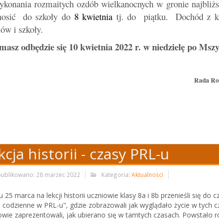
ykonania rozmaitych ozdób wielkanocnych w gronie najbliż
nosić do szkoły do
8 kwietnia
tj. do piątku. Dochód z ki
czniów i szkoły.
masz odbędzie się 10 kwietnia 2022 r. w niedzielę po Msz
Rada Rod
kcja historii - czasy PRL-u
ublikowano: 28 marzec 2022
Kategoria:
Aktualności
 25 marca na lekcji historii uczniowie klasy 8a i 8b przenieśli się do
e codzienne w PRL-u", gdzie zobrazowali jak wyglądało życie w tych 
owie zaprezentowali, jak ubierano się w tamtych czasach. Powstało 