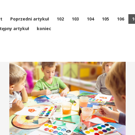
rt
Poprzedni artykuł
102
103
104
105
106
1
tępny artykuł
koniec