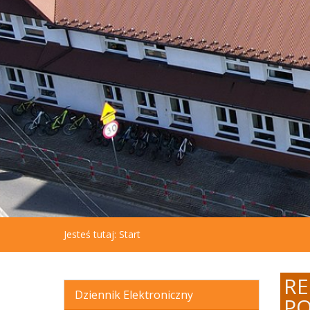
aby
otworzyć
menu
dostępności.
Jesteś tutaj:
Start
RE
Dziennik Elektroniczny
P