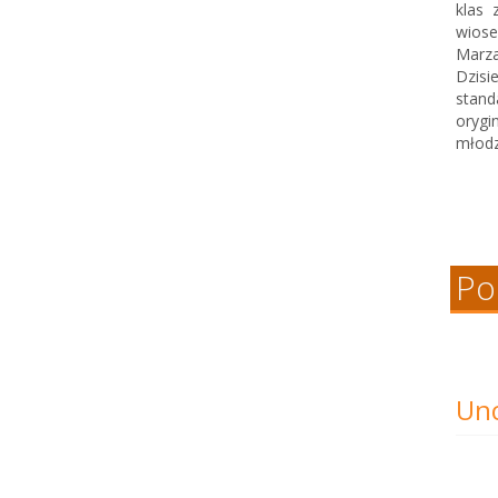
klas 
wiose
Marza
Dzisi
stand
orygi
młodz
Po
Unc