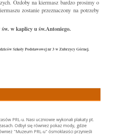
szych. Ozdoby na kiermasz bardzo prosimy o
ermaszu zostanie przeznaczony na potrzeby
y św. w kaplicy u św.Antoniego.
ziców Szkoły Podstawowej nr 3 w Zubrzycy Górnej.
 czasów PRL-u. Nasi uczniowie wykonali plakaty pt.
czasach. Odbył się również pokaz mody, gdzie
również "Muzeum PRL-u" ósmoklasiści przynieśli