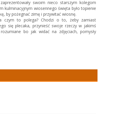
ki zaprezentowały swoim nieco starszym kolegom
em kulminacyjnym wiosennego święta było topienie
ę, by pożegnać zimę i przywitać wiosnę.
Na czym to polega? Chodzi o to, żeby zamiast
go się plecaka, przynieść swoje rzeczy w jakimś
 rozumiane bo jak widać na zdjęciach, pomysły