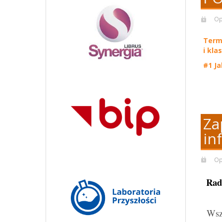
Op
Term
i kl
#1 Ja
Za
in
Op
Rad
z
Wszy