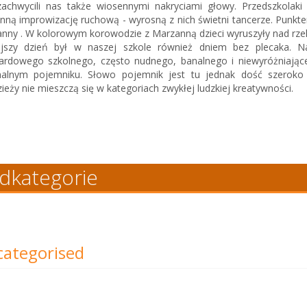
zachwycili nas także wiosennymi nakryciami głowy. Przedszkola
nną improwizację ruchową - wyrosną z nich świetni tancerze. Punkt
nny . W kolorowym korowodzie z Marzanną dzieci wyruszyły nad rzek
ejszy dzień był w naszej szkole również dniem bez plecaka. 
ardowego szkolnego, często nudnego, banalnego i niewyróżniające
nalnym pojemniku. Słowo pojemnik jest tu jednak dość szeroko
ieży nie mieszczą się w kategoriach zwykłej ludzkiej kreatywności.
dkategorie
ategorised