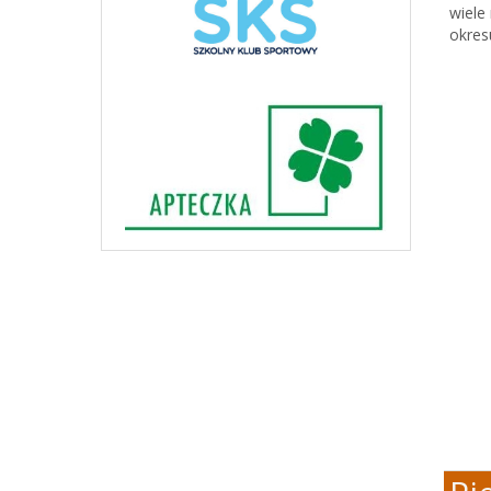
wiele
okres