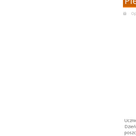
Pi
Op
Uczni
Dzień
poszc