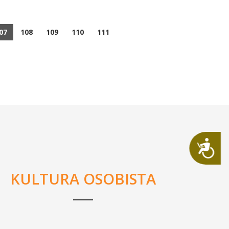
07
108
109
110
111
Dostępność
KULTURA OSOBISTA