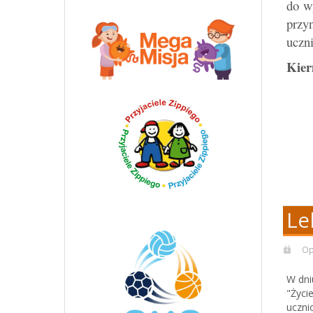
do w
przy
u
Kier
Le
Op
W dniu
"Życi
uczni