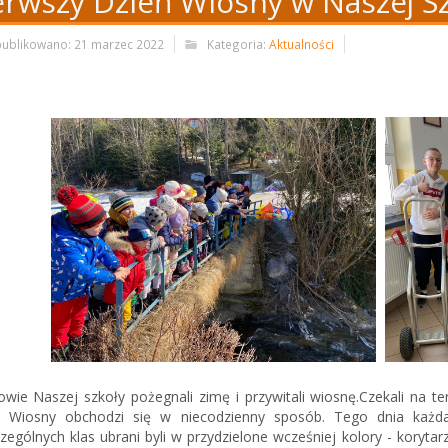
erwszy Dzień Wiosny w Naszej Sz
ublikowano: 21 marzec 2022
Kategoria:
Aktualności
owie Naszej szkoły pożegnali zimę i przywitali wiosnę.Czekali na te
 Wiosny obchodzi się w niecodzienny sposób. Tego dnia każda
zególnych klas ubrani byli w przydzielone wcześniej kolory - koryta