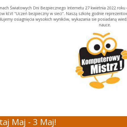
ach Światowych Dni Bezpiecznego Internetu 27 kwietnia 2022 roku o
ow kl.VI "Uczeń bezpieczny w sieci". Naszą szkołę godnie reprezentow
ulujemy osiagnięcia wysokich wyników, wykazania sie posiadaną wied
nauce.
taj Maj - 3 Maj!