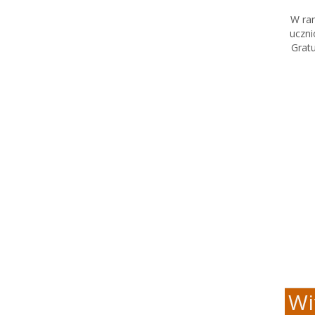
W ram
uczni
Grat
Wi