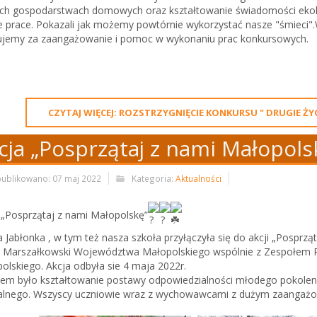
ch gospodarstwach domowych oraz kształtowanie świadomości ekologi
e prace. Pokazali jak możemy powtórnie wykorzystać nasze "śmieci"
ujemy za zaangażowanie i pomoc w wykonaniu prac konkursowych.
CZYTAJ WIĘCEJ: ROZSTRZYGNIĘCIE KONKURSU " DRUGIE Ż
cja „Posprzątaj z nami Małopols
ublikowano: 07 maj 2022
Kategoria:
Aktualności
 „Posprzątaj z nami Małopolskę”
a Jabłonka , w tym też nasza szkoła przyłączyła się do akcji „Posprzą
 Marszałkowski Województwa Małopolskiego wspólnie z Zespołem
olskiego. Akcja odbyła sie 4 maja 2022r.
celem było kształtowanie postawy odpowiedzialności młodego pokoleni
alnego. Wszyscy uczniowie wraz z wychowawcami z dużym zaangażowan