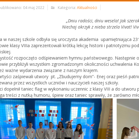
ublikowano: 04 maj 2022
Kategoria:
Aktualności
„Dniu radości, dniu wesela! Jak szerok
Niechaj okrzyk z nieba strzela Vivat! Viv
a w naszej szkole odbyła się uroczysta akademia upamiętniająca 231
owie klasy VIIIa zaprezentowali krótką lekcję historii i patriotyzmu 
skiej.
ystość rozpoczęto odśpiewaniem hymnu państwowego. Następnie odby
owie przybliżyli wszystkim zgromadzonym okoliczności uchwalenia Ko
eż ważne wydarzenia związane z naszym krajem.
artyści zaśpiewali utwory pt. „Zbudujemy dom”- Enej oraz pieśń patri
ewana przez wszystkich uczniów i nauczycieli naszej szkoły.
ci dopełnił taniec flag w wykonaniu uczennic z klasy VIII a do utworu
a treści z nutką humoru, śpiew oraz taniec sprawiły, że zarówno młods