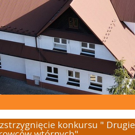
zstrzygnięcie konkursu " Drugie 
rowców wtórnych"