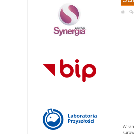
Op
W ram
surow