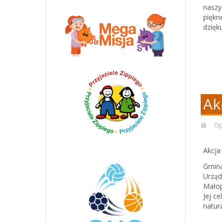
naszy
piękn
dzięk
Ak
Op
Akcja
​Gmin
Urząd
Małop
​Jej 
natur