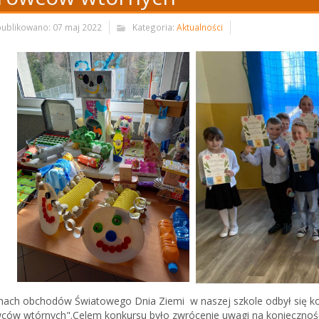
ublikowano: 07 maj 2022
Kategoria:
Aktualności
ach obchodów Światowego Dnia Ziemi w naszej szkole odbył się konk
ców wtórnych".Celem konkursu było zwrócenie uwagi na koniecznoś