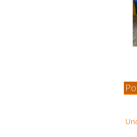
Po
Unc