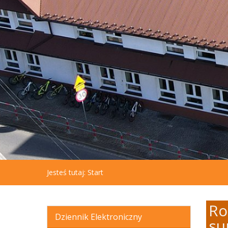
aby
otworzyć
menu
dostępności.
Jesteś tutaj:
Start
Ro
Dziennik Elektroniczny
su