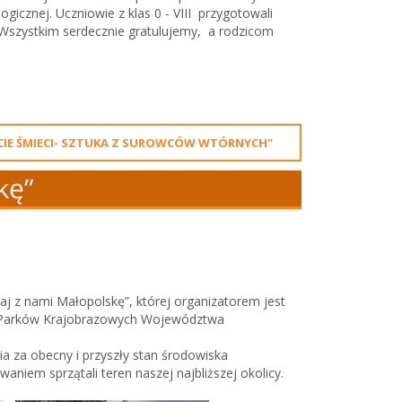
cznej. Uczniowie z klas 0 - VIII przygotowali
.Wszystkim serdecznie gratulujemy, a rodzicom
YCIE ŚMIECI- SZTUKA Z SUROWCÓW WTÓRNYCH"
kę”
taj z nami Małopolskę”, której organizatorem jest
 Parków Krajobrazowych Województwa
a za obecny i przyszły stan środowiska
iem sprzątali teren naszej najbliższej okolicy.