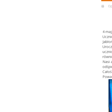
Op
4 maj
Uczni
Jabłoń
Urocz
uczni
równi
Nasi 
odśpi
Całoś
Powag