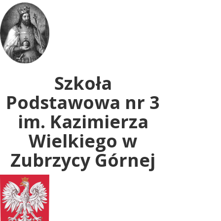
Uwaga:
ta
witryna
zawiera
system
dostępności.
Szkoła
Podstawowa nr 3
im. Kazimierza
Wielkiego w
Zubrzycy Górnej