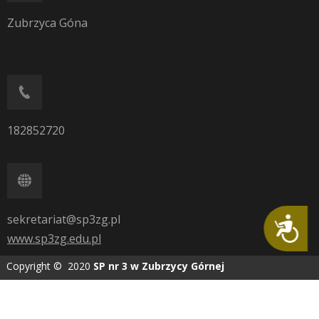
Zubrzyca Góna
182852720
sekretariat@sp3zg.pl
Dostępność
www.sp3zg.edu.pl
Copyright © 2020
SP nr 3 w Zubrzycy Górnej
Wykonanie:
AG media