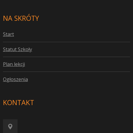
NA SKRÓTY
S
tart
S
tatut Szkoły
P
lan lekcji
O
głoszenia
KONTAKT