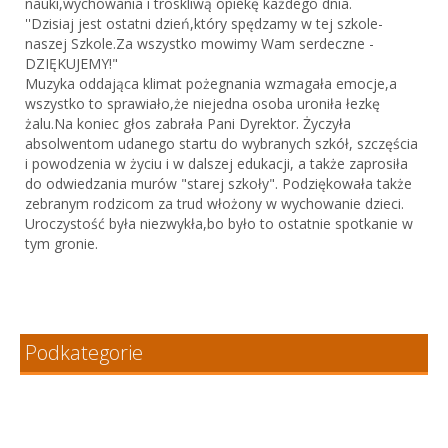
nauki,wychowania i troskliwą opiekę każdego dnia.
''Dzisiaj jest ostatni dzień,który spędzamy w tej szkole-
naszej Szkole.Za wszystko mowimy Wam serdeczne -
DZIĘKUJEMY!"
Muzyka oddająca klimat pożegnania wzmagała emocje,a
wszystko to sprawiało,że niejedna osoba uroniła łezkę
żalu.Na koniec głos zabrała Pani Dyrektor. Życzyła
absolwentom udanego startu do wybranych szkół, szczęścia
i powodzenia w życiu i w dalszej edukacji, a także zaprosiła
do odwiedzania murów "starej szkoły". Podziękowała także
zebranym rodzicom za trud włożony w wychowanie dzieci.
Uroczystość była niezwykła,bo było to ostatnie spotkanie w
tym gronie.
Podkategorie