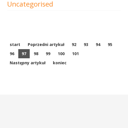
Uncategorised
start
Poprzedni artykuł
92
93
94
95
96
97
98
99
100
101
Następny artykuł
koniec