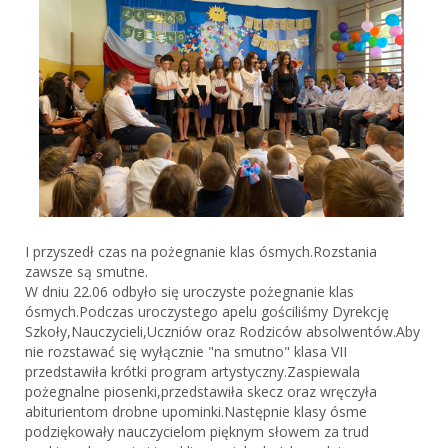
I przyszedł czas na pożegnanie klas ósmych.Rozstania
zawsze są smutne.
W dniu 22.06 odbyło się uroczyste pożegnanie klas
ósmych.Podczas uroczystego apelu gościliśmy Dyrekcję
Szkoły,Nauczycieli,Uczniów oraz Rodziców absolwentów.Aby
nie rozstawać się wyłącznie "na smutno" klasa VII
przedstawiła krótki program artystyczny.Zaspiewala
pożegnalne piosenki,przedstawiła skecz oraz wręczyła
abiturientom drobne upominki.Następnie klasy ósme
podziękowały nauczycielom pięknym słowem za trud