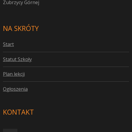
Zubrzycy Górnej
NA SKRÓTY
S
tart
S
tatut Szkoły
P
lan lekcji
O
głoszenia
KONTAKT