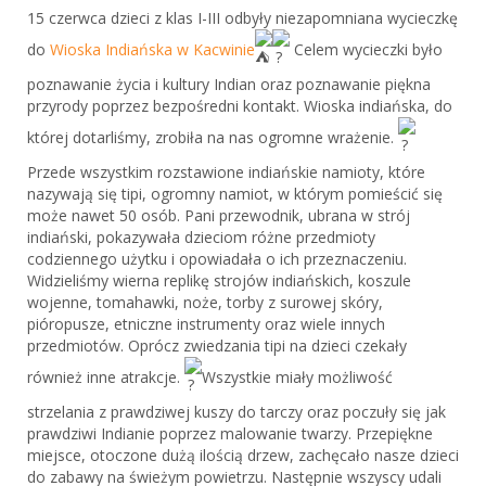
15 czerwca dzieci z klas I-III odbyły niezapomniana wycieczkę
do
Wioska Indiańska w Kacwinie
Celem wycieczki było
poznawanie życia i kultury Indian oraz poznawanie piękna
przyrody poprzez bezpośredni kontakt. Wioska indiańska, do
której dotarliśmy, zrobiła na nas ogromne wrażenie.
Przede wszystkim rozstawione indiańskie namioty, które
nazywają się tipi, ogromny namiot, w którym pomieścić się
może nawet 50 osób. Pani przewodnik, ubrana w strój
indiański, pokazywała
dzieciom różne przedmioty
codziennego użytku i opowiadała o ich przeznaczeniu.
Widzieliśmy wierna replikę strojów indiańskich, koszule
wojenne, tomahawki, noże, torby z surowej skóry,
pióropusze, etniczne instrumenty oraz wiele innych
przedmiotów. Oprócz zwiedzania tipi na dzieci czekały
również inne atrakcje.
Wszystkie miały możliwość
strzelania z prawdziwej kuszy do tarczy oraz poczuły się jak
prawdziwi Indianie poprzez malowanie twarzy. Przepiękne
miejsce, otoczone dużą ilością drzew, zachęcało nasze dzieci
do zabawy na świeżym powietrzu. Następnie wszyscy udali