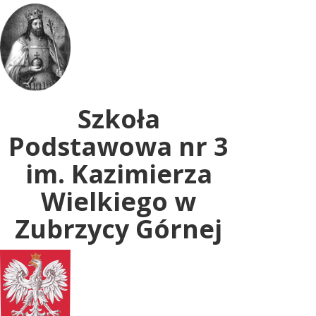
Uwaga:
ta
witryna
zawiera
system
dostępności.
Szkoła
Podstawowa nr 3
im. Kazimierza
Wielkiego w
Zubrzycy Górnej