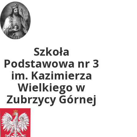
Uwaga:
ta
witryna
zawiera
system
dostępności.
Szkoła
Podstawowa nr 3
im. Kazimierza
Wielkiego w
Zubrzycy Górnej