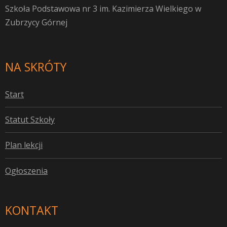
Szkoła Podstawowa nr 3 im. Kazimierza Wielkiego w
Zubrzycy Górnej
NA SKRÓTY
S
tart
S
tatut Szkoły
P
lan lekcji
O
głoszenia
KONTAKT