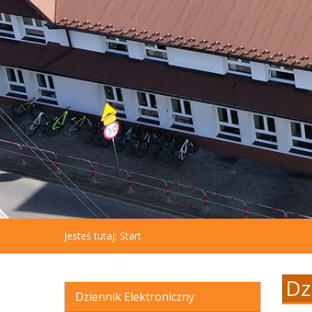
aby
otworzyć
menu
dostępności.
Jesteś tutaj:
Start
Dz
Dziennik Elektroniczny