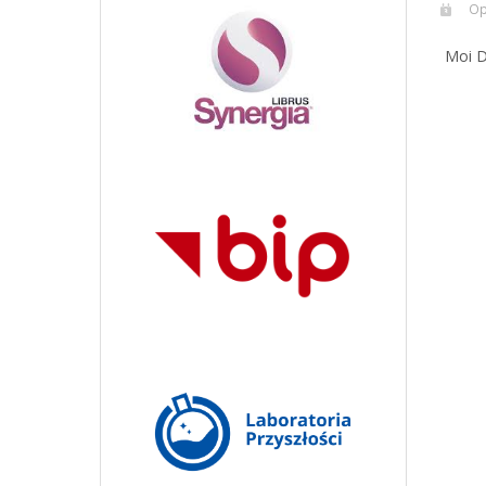
Op
Moi D