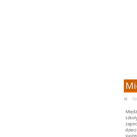
Mi
Op
Międz
szkoł
zapoc
dziec
Vashti