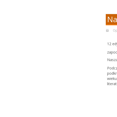
Na
Op
12 ed
zapoc
Nasza
Podcz
podkr
wieku
liter