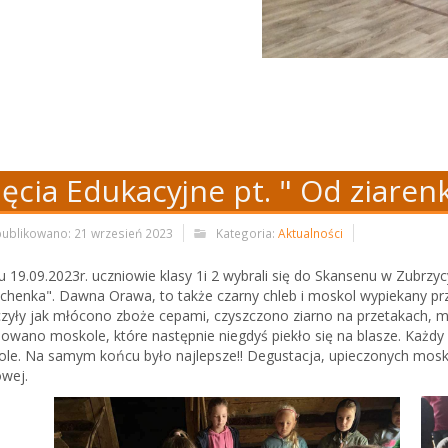
jęcia Edukacyjne pt. " Od ziare
ublikowano: 21 wrzesień 2023
Kategoria:
Aktualności
u 19.09.2023r. uczniowie klasy 1i 2 wybrali się do Skansenu w Zubrzyc
chenka". Dawna Orawa, to także czarny chleb i moskol wypiekany prze
zyły jak młócono zboże cepami, czyszczono ziarno na przetakach, mi
mowano moskole, które następnie niegdyś piekło się na blasze. Każd
le. Na samym końcu było najlepsze!! Degustacja, upieczonych mosko
wej.