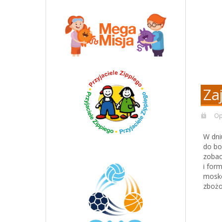
Za
Op
W dni
do bo
zobac
i for
mosko
zbożo