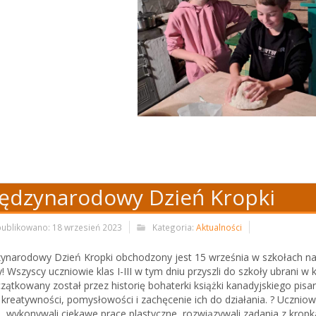
ędzynarodowy Dzień Kropki
ublikowano: 18 wrzesień 2023
Kategoria:
Aktualności
ynarodowy Dzień Kropki obchodzony jest 15 września w szkołach na c
y! Wszyscy uczniowie klas I-III w tym dniu przyszli do szkoły ubrani 
zątkowany został przez historię bohaterki książki kanadyjskiego pis
i kreatywności, pomysłowości i zachęcenie ich do działania. ? Uczniowi
, wykonywali ciekawe prace plastyczne, rozwiązywali zadania z kropką, ś