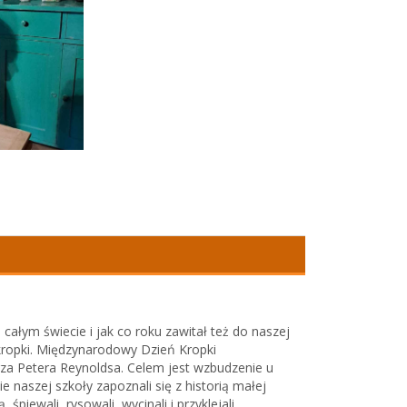
ałym świecie i jak co roku zawitał też do naszej
w kropki. Międzynarodowy Dzień Kropki
arza Petera Reynoldsa. Celem jest wzbudzenie u
e naszej szkoły zapoznali się z historią małej
piewali, rysowali, wycinali i przyklejali