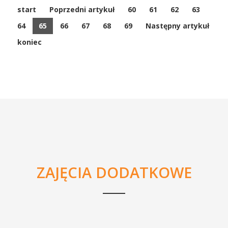
start
Poprzedni artykuł
60
61
62
63
64
65
66
67
68
69
Następny artykuł
koniec
ZAJĘCIA DODATKOWE