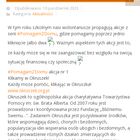
Opublikowano: 10 październik 2023
Kategoria:
Aktualności
W tym roku szkolnym nasi wolontariusze propagują akcje z
serii
#PomagamZDomu
, gdzie pomagamy poprzez jedno
kliknięcie (albo dwa
). Ważnym aspektem tych akcji jest to,
że każdy może się w nie zaangażować bez względu na swoją
sytuację finansową czy społeczną
#PomagamZDomu
akcja nr 1
Klikamy w Okruszek!
Każdy może pomóc, klikając w Okruszka!
www.okruszek.org.pl.
Okruszek to ogólnopolska akcja charytatywna Towarzystwa
Pomocy im. św. Brata Alberta. Od 2007 roku jest
prowadzona i koordynowana przez Fundację „Bliźniemu
Swemu…”. Zadaniem Okruszka jest pozyskiwanie środków,
które wspomagają dzieci, chorych i bezdomnych,
popularyzacja idei wspierania osób ubogich i bezdomnych, a
także prowadzenie różnych działań zmierzających do