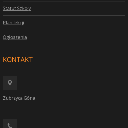
S
tatut Szkoły
P
lan lekcji
O
głoszenia
KONTAKT
Zubrzyca Góna