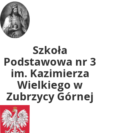
Uwaga:
ta
witryna
zawiera
system
dostępności.
Szkoła
Podstawowa nr 3
im. Kazimierza
Wielkiego w
Zubrzycy Górnej