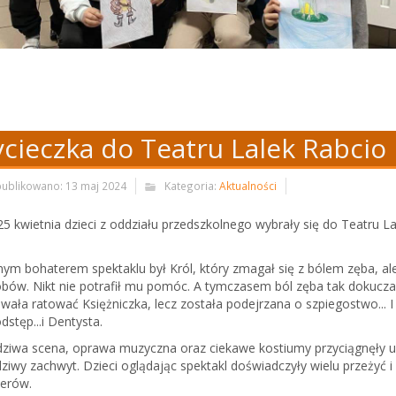
cieczka do Teatru Lalek Rabcio
ublikowano: 13 maj 2024
Kategoria:
Aktualności
25 kwietnia dzieci z oddziału przedszkolnego wybrały się do Teatru La
ym bohaterem spektaklu był Król, który zmagał się z bólem zęba, ale 
bów. Nikt nie potrafił mu pomóc. A tymczasem ból zęba tak dokuczał 
wała ratować Księżniczka, lecz została podejrzana o szpiegostwo... I
dstęp...i Dentysta.
ziwa scena, oprawa muzyczna oraz ciekawe kostiumy przyciągnęły u
ziwy zachwyt. Dzieci oglądając spektakl doświadczyły wielu przeżyć 
erów.