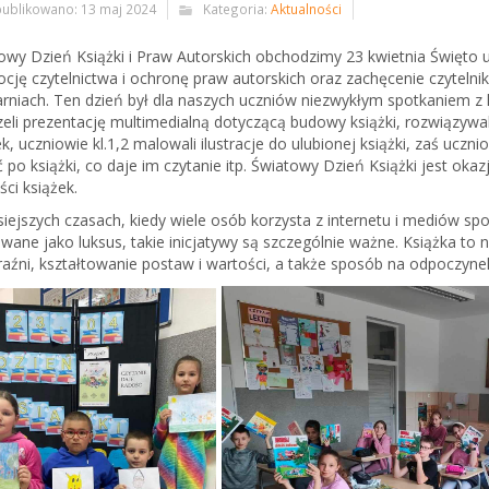
ublikowano: 13 maj 2024
Kategoria:
Aktualności
owy Dzień Książki i Praw Autorskich obchodzimy 23 kwietnia Święto
cję czytelnictwa i ochronę praw autorskich oraz zachęcenie czytelnik
arniach. Ten dzień był dla naszych uczniów niezwykłym spotkaniem 
zeli prezentację multimedialną dotyczącą budowy książki, rozwiązywali 
k, uczniowie kl.1,2 malowali ilustracje do ulubionej książki, zaś uczn
ć po książki, co daje im czytanie itp. Światowy Dzień Książki jest ok
ości książek.
siejszych czasach, kiedy wiele osób korzysta z internetu i mediów sp
owane jako luksus, takie inicjatywy są szczególnie ważne. Książka to n
aźni, kształtowanie postaw i wartości, a także sposób na odpoczynek 