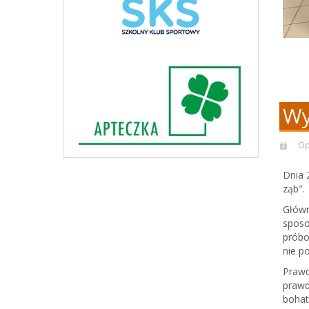
Wy
Op
Dnia 
ząb".
Główn
sposo
próbo
nie po
Prawd
prawd
bohat