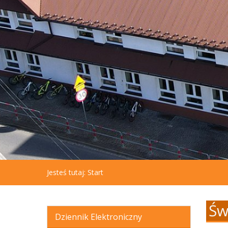
aby
otworzyć
menu
dostępności.
Jesteś tutaj:
Start
Św
Dziennik Elektroniczny