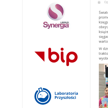
Op
Świat
promo
księg
obejr
książe
sięga
wart
W dzi
trakt
wyobr