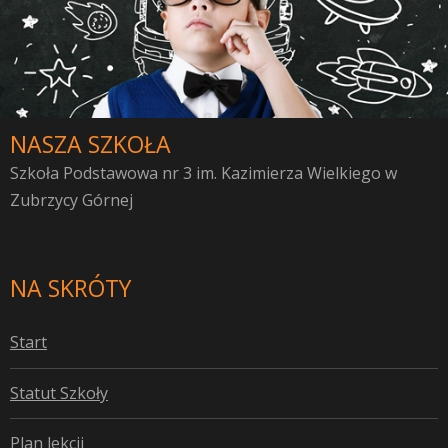
NASZA SZKOŁA
Szkoła Podstawowa nr 3 im. Kazimierza Wielkiego w
Zubrzycy Górnej
NA SKRÓTY
S
tart
S
tatut Szkoły
P
lan lekcji