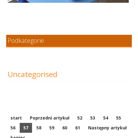
Podkategorie
Uncategorised
start
Poprzedni artykuł
52
53
54
55
56
57
58
59
60
61
Następny artykuł
koniec