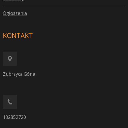
O
głoszenia
KONTAKT
Zubrzyca Góna
182852720