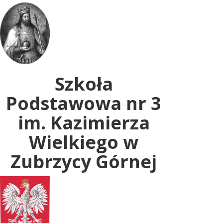
Uwaga:
ta
witryna
zawiera
system
dostępności.
Szkoła
Podstawowa nr 3
im. Kazimierza
Wielkiego w
Zubrzycy Górnej