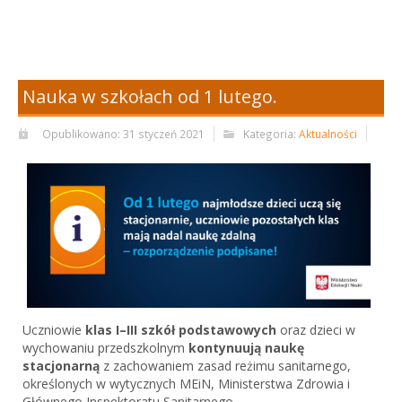
Nauka w szkołach od 1 lutego.
Opublikowano: 31 styczeń 2021
Kategoria:
Aktualności
Uczniowie
klas I–III szkół podstawowych
oraz dzieci w
wychowaniu przedszkolnym
kontynuują naukę
stacjonarną
z zachowaniem zasad reżimu sanitarnego,
określonych w wytycznych MEiN, Ministerstwa Zdrowia i
Głównego Inspektoratu Sanitarnego.