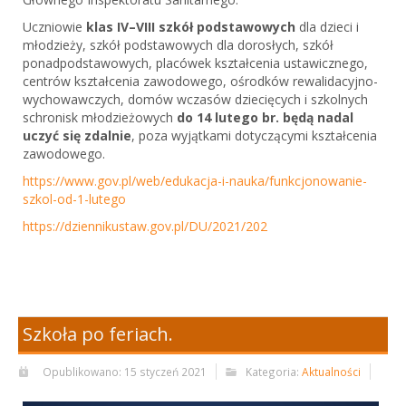
Uczniowie
klas IV–VIII szkół podstawowych
dla dzieci i
młodzieży, szkół podstawowych dla dorosłych, szkół
ponadpodstawowych, placówek kształcenia ustawicznego,
centrów kształcenia zawodowego, ośrodków rewalidacyjno-
wychowawczych, domów wczasów dziecięcych i szkolnych
schronisk młodzieżowych
do 14 lutego br.
będą nadal
uczyć się zdalnie
, poza wyjątkami dotyczącymi kształcenia
zawodowego.
https://www.gov.pl/web/edukacja-i-nauka/funkcjonowanie-
szkol-od-1-lutego
https://dziennikustaw.gov.pl/DU/2021/202
Szkoła po feriach.
Opublikowano: 15 styczeń 2021
Kategoria:
Aktualności