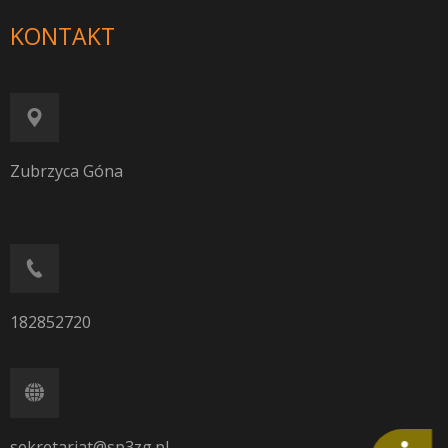
KONTAKT
Zubrzyca Góna
182852720
sekretariat@sp3zg.pl