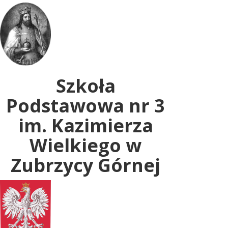
Uwaga:
ta
witryna
zawiera
system
dostępności.
Szkoła
Podstawowa nr 3
im. Kazimierza
Wielkiego w
Zubrzycy Górnej