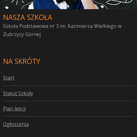
NASZA SZKOŁA
Szkoła Podstawowa nr 3 im. Kazimierza Wielkiego w
Zubrzycy Górnej
NA SKRÓTY
S
tart
S
tatut Szkoły
P
lan lekcji
O
głoszenia