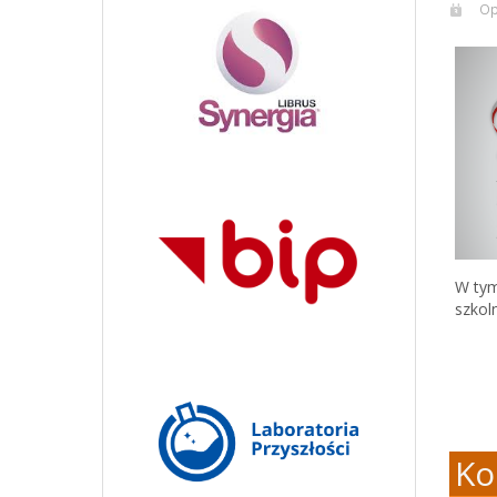
Op
W tym
szkol
Ko