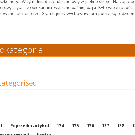
szkolnego. W tym dniu dzieci ubrane były w piękne stroje. Na zajęcia
erów, czytali z opiekunami wybrane baśnie, bajki. Było wiele radości
rowanej atmosferze. Gratulujemy wychowawcom pomysłu, rodzicom
dkategorie
ategorised
rt
Poprzedni artykuł
134
135
136
137
138
1