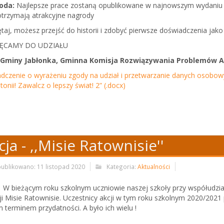
oda:
Najlepsze prace zostaną opublikowane w najnowszym wydaniu „K
otrzymają atrakcyjne nagrody
taj, możesz przejść do historii i zdobyć pierwsze doświadczenia jako
ĘCAMY DO UDZIAŁU
 Gminy Jabłonka, Gminna Komisja Rozwiązywania Problemów Al
dczenie o wyrażeniu zgody na udział i przetwarzanie danych osobowyc
onii! Zawalcz o lepszy świat! 2” (.docx)
cja - ,,Misie Ratownisie''
ublikowano: 11 listopad 2020
Kategoria:
Aktualności
żącym roku szkolnym uczniowie naszej szkoły przy współudziale rod
ji Misie Ratownisie. Uczestnicy akcji w tym roku szkolnym 2020/202
gim terminem przydatności. A było ich wielu ! 