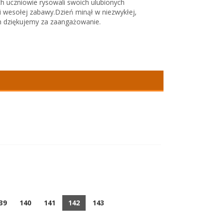
ch uczniowie rysowali swoich ulubionych
 i wesołej zabawy.Dzień minął w niezwykłej,
 dziękujemy za zaangażowanie.
39
140
141
142
143