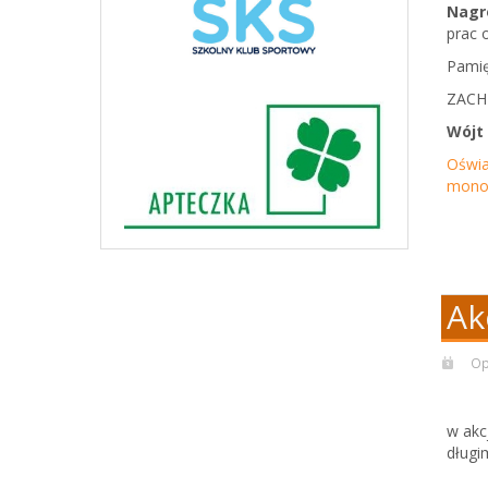
Nagr
prac 
Pamię
ZACH
Wójt
Oświa
monot
Ak
Op
W bie
w akc
dłu