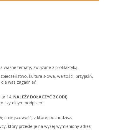
na ważne tematy, związane z profilaktyką.
zpieczeństwo, kultura słowa, wartości, przyjaźń,
ch dla was zagadnień
iar 14.
NALEŻY DOŁĄCZYĆ ZGODĘ
nym czytelnym podpisem
ę i miejscowość, z której pochodzisz.
y, który prześle je na wyżej wymieniony adres.