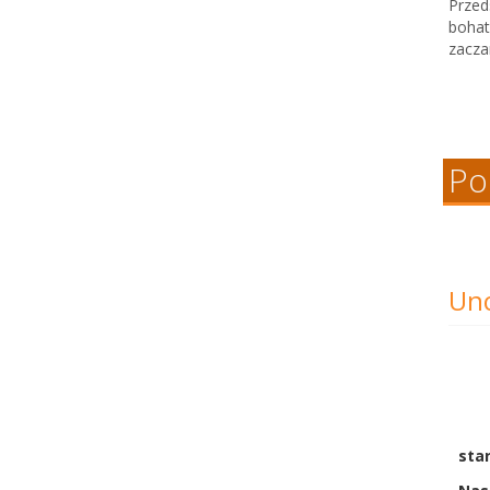
Przed
bohat
zacza
Po
Unc
sta