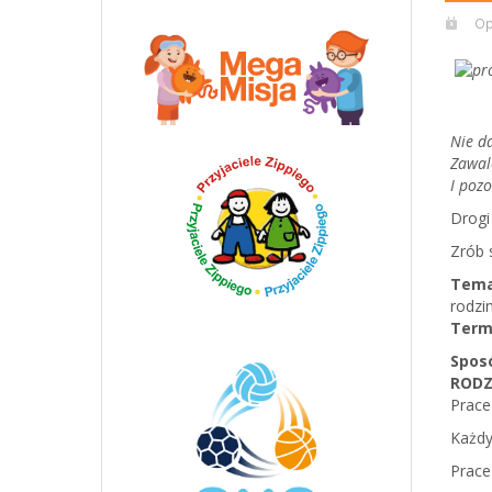
Op
Nie da
Zawalc
I pozo
Drogi
Zrób 
Tema
rodzi
Term
Spos
RODZ
Prace
Każdy
Prace