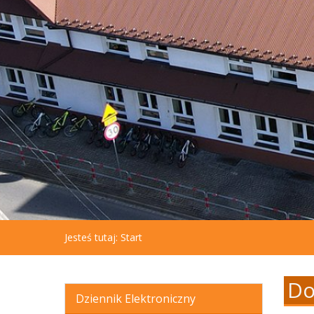
aby
otworzyć
menu
dostępności.
Jesteś tutaj:
Start
Do
Dziennik Elektroniczny