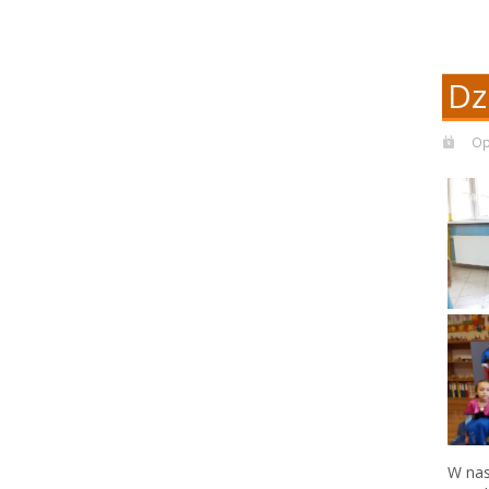
Dz
Op
W nas