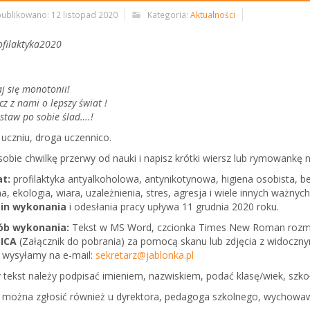
ublikowano: 12 listopad 2020
Kategoria:
Aktualności
j się monotonii!
z z nami o lepszy świat !
staw po sobie ślad….!
 uczniu, droga uczennico.
sobie chwilkę przerwy od nauki i napisz krótki wiersz lub rymowankę 
t:
profilaktyka antyalkoholowa, antynikotynowa, higiena osobista, be
na, ekologia, wiara, uzależnienia, stres, agresja i wiele innych ważny
in wykonania
i odesłania pracy upływa 11 grudnia 2020 roku.
ób wykonania:
Tekst w MS Word, czcionka Times New Roman rozm
ICA
(Załącznik do pobrania) za pomocą skanu lub zdjęcia z widocz
 wysyłamy na e-mail:
sekretarz@jablonka.pl
 tekst należy podpisać imieniem, nazwiskiem, podać klasę/wiek, szkoł
 można zgłosić również u dyrektora, pedagoga szkolnego, wychowawc