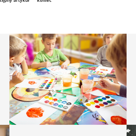
tępny artykuł
koniec