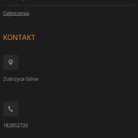
O
głoszenia
KONTAKT
Zubrzyca Góna
182852720