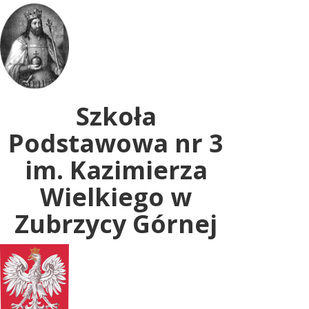
Uwaga:
ta
witryna
zawiera
system
dostępności.
Szkoła
Podstawowa nr 3
im. Kazimierza
Wielkiego w
Zubrzycy Górnej