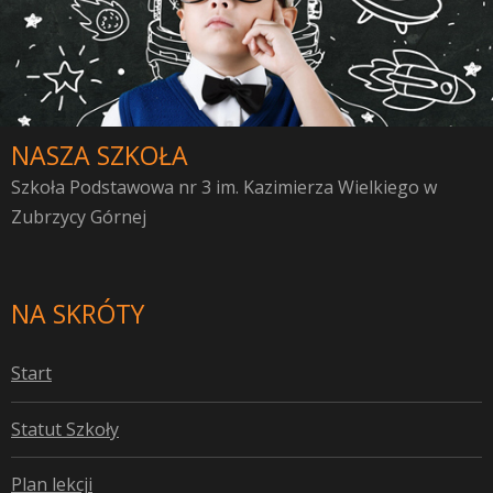
NASZA SZKOŁA
Szkoła Podstawowa nr 3 im. Kazimierza Wielkiego w
Zubrzycy Górnej
NA SKRÓTY
S
tart
S
tatut Szkoły
P
lan lekcji