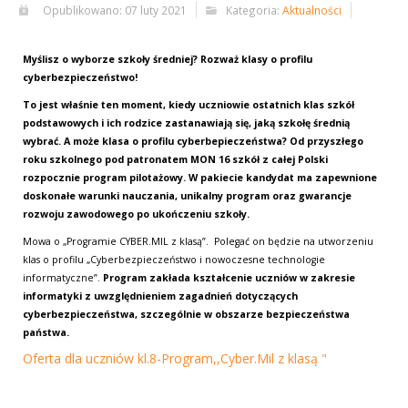
Opublikowano: 07 luty 2021
Kategoria:
Aktualności
Myślisz o wyborze szkoły średniej? Rozważ klasy o profilu
cyberbezpieczeństwo!
To jest właśnie ten moment, kiedy uczniowie ostatnich klas szkół
podstawowych i ich rodzice zastanawiają się, jaką szkołę średnią
wybrać. A może klasa o profilu cyberbepieczeństwa? Od przyszłego
roku szkolnego pod patronatem MON 16 szkół z całej Polski
rozpocznie program pilotażowy. W pakiecie kandydat ma zapewnione
doskonałe warunki nauczania, unikalny program oraz gwarancje
rozwoju zawodowego po ukończeniu szkoły.
Mowa o „Programie CYBER.MIL z klasą”.
Polegać on będzie na utworzeniu
klas o profilu „Cyberbezpieczeństwo i nowoczesne technologie
informatyczne”.
Program zakłada kształcenie uczniów w zakresie
informatyki z uwzględnieniem zagadnień dotyczących
cyberbezpieczeństwa, szczególnie w obszarze bezpieczeństwa
państwa.
Oferta dla uczniów kl.8-Program,,Cyber.Mil z klasą "