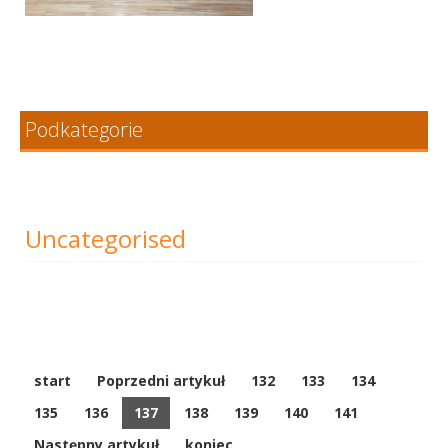
Podkategorie
Uncategorised
start
Poprzedni artykuł
132
133
134
135
136
137
138
139
140
141
Następny artykuł
koniec