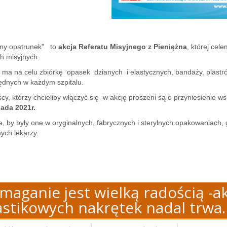
jny opatrunek" to
akcja Referatu Misyjnego z Pieniężna
, której ce
ch misyjnych.
 ma na celu zbiórkę opasek dzianych i elastycznych, bandaży, plastró
ędnych w każdym szpitalu.
cy, którzy chcieliby włączyć się w akcję proszeni są o przyniesienie
pada 2021r.
, by były one w oryginalnych, fabrycznych i sterylnych opakowaniach, g
ych lekarzy.
maganie jest wielką radością -ak
astikowych nakrętek nadal trwa.