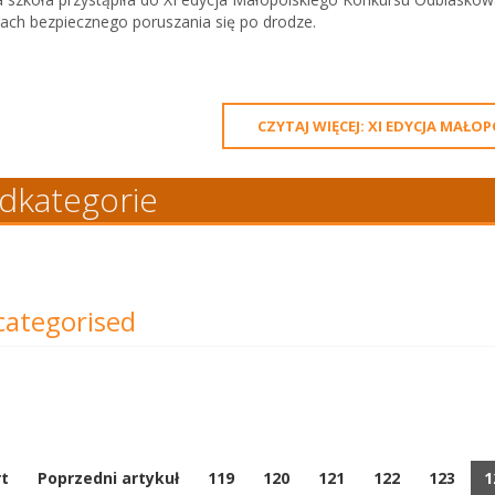
ach bezpiecznego poruszania się po drodze.
CZYTAJ WIĘCEJ: XI EDYCJA MA
dkategorie
ategorised
rt
Poprzedni artykuł
119
120
121
122
123
1