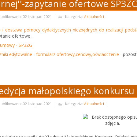
rnej''-zapytanie ofertowe SP3ZG
ublikowano: 02 listopad 2021
Kategoria:
Aktualności
_i_dostawa_pomocy_dydaktycznych_niezbędnych_do_realizacji_pods
ytanie ofertowe .
 umowy - SP3ZG
zniki edytowalne - formularz ofertowy,cenowy,oświadczenie
- pozost
 edycja małopolskiego konkursu
ublikowano: 02 listopad 2021
Kategoria:
Aktualności
 szkoła przystąpiła do XI edycja Małopolskiego Konkursu Odblaskowa 