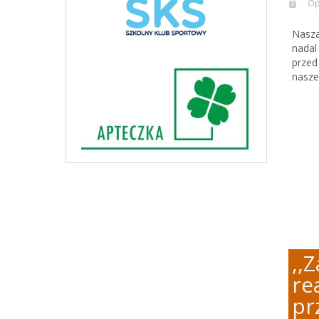
Op
Nasza
nadal
przed
nasze
,,
re
pr