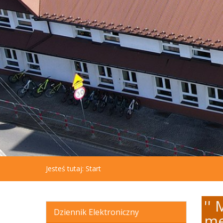
aby
otworzyć
menu
dostępności.
Jesteś tutaj:
Start
''
Dziennik Elektroniczny
me