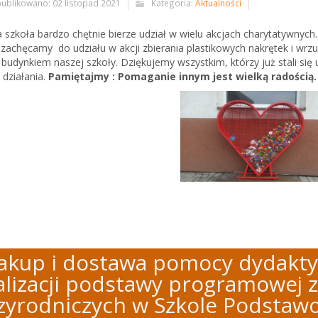
ublikowano: 02 listopad 2021
Kategoria:
Aktualności
 szkoła bardzo chętnie bierze udział w wielu akcjach charytatywnych
 zachęcamy do udziału w akcji zbierania plastikowych nakrętek i wrz
 budynkiem naszej szkoły. Dziękujemy wszystkim, którzy już stali się 
 działania.
Pamiętajmy : Pomaganie innym jest wielką radością
Zakup i dostawa pomocy dydakt
alizacji podstawy programowej 
zyrodniczych w Szkole Podstawo