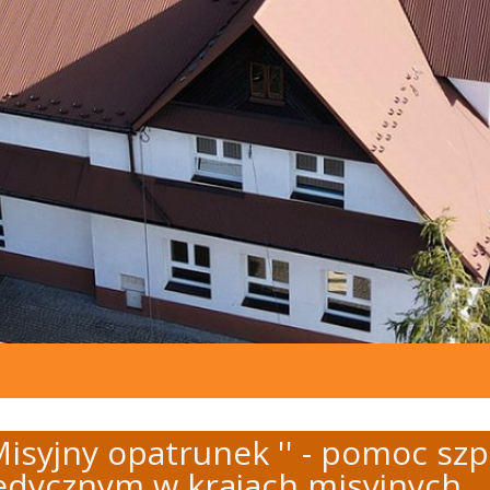
 Misyjny opatrunek '' - pomoc s
dycznym w krajach misyjnych.