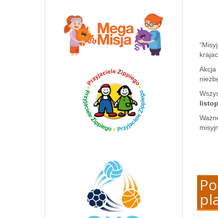
"Misy
kraja
Akcja
niezb
Wszys
listo
Ważne
misyjn
Po
pl