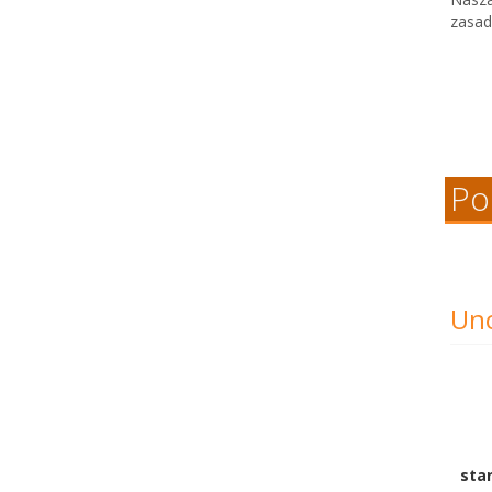
zasad
Po
Unc
sta