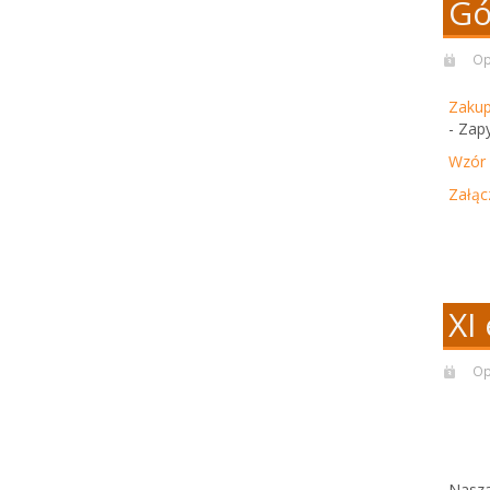
Gó
Op
Zakup
- Zap
Wzór
Załąc
XI
Op
Nasza