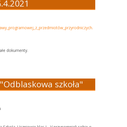
.4.2021
tawy_programowej_z_przedmiotów_przyrodniczych.
ałe dokumenty.
 "Odblaskowa szkoła"
Szkoła. Uczniowie klas I - V przypomnieli sobie o