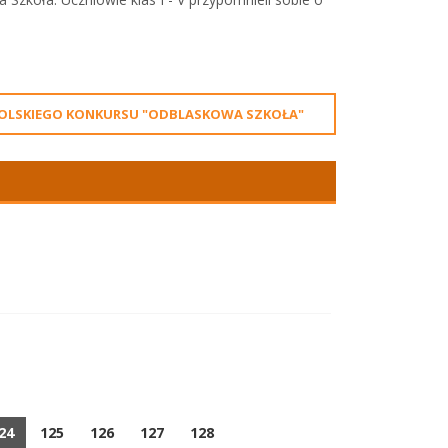
ŁOPOLSKIEGO KONKURSU "ODBLASKOWA SZKOŁA"
24
125
126
127
128