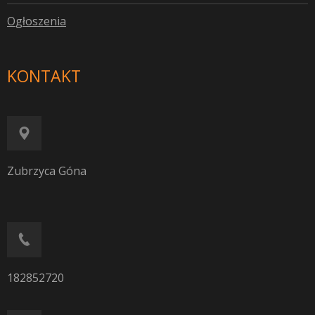
O
głoszenia
KONTAKT
Zubrzyca Góna
182852720