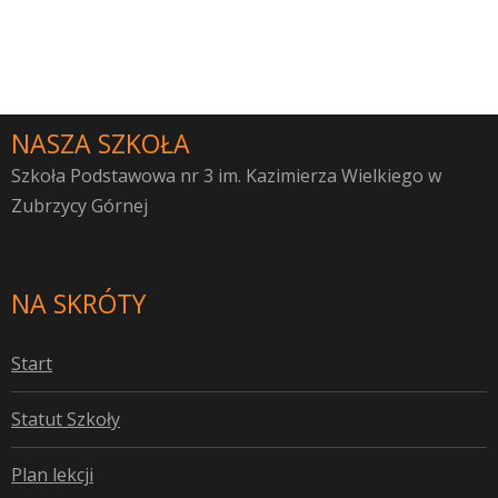
NASZA SZKOŁA
Szkoła Podstawowa nr 3 im. Kazimierza Wielkiego w
Zubrzycy Górnej
NA SKRÓTY
S
tart
S
tatut Szkoły
P
lan lekcji