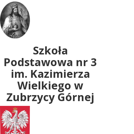
Uwaga:
ta
witryna
zawiera
system
dostępności.
Szkoła
Podstawowa nr 3
im. Kazimierza
Wielkiego w
Zubrzycy Górnej