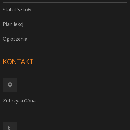
S
tatut Szkoły
P
lan lekcji
O
głoszenia
KONTAKT
Zubrzyca Góna