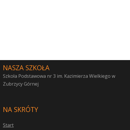
NASZA SZKOŁA
Szkoła Podstawowa nr 3 im. Kazimierza Wielkiego w
Zubrzycy Górnej
NA SKRÓTY
S
tart