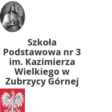
Uwaga:
ta
witryna
zawiera
system
dostępności.
Szkoła
Podstawowa nr 3
im. Kazimierza
Wielkiego w
Zubrzycy Górnej