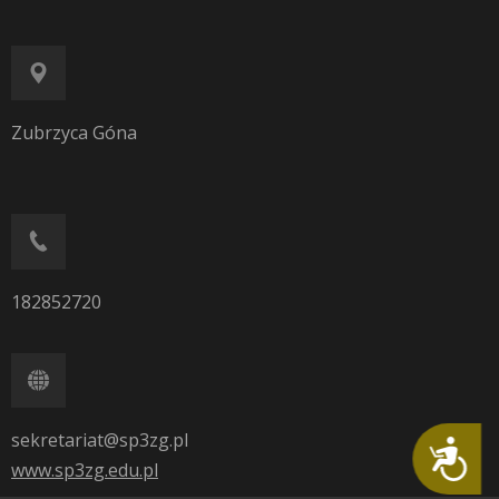
Zubrzyca Góna
182852720
sekretariat@sp3zg.pl
Dostępność
www.sp3zg.edu.pl