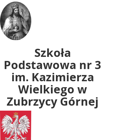
Uwaga:
ta
witryna
zawiera
system
dostępności.
Szkoła
Podstawowa nr 3
im. Kazimierza
Wielkiego w
Zubrzycy Górnej