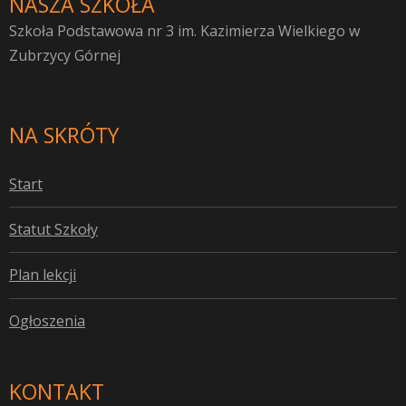
NASZA SZKOŁA
Szkoła Podstawowa nr 3 im. Kazimierza Wielkiego w
Zubrzycy Górnej
NA SKRÓTY
S
tart
S
tatut Szkoły
P
lan lekcji
O
głoszenia
KONTAKT