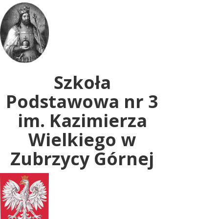
Uwaga:
ta
witryna
zawiera
system
dostępności.
Szkoła
Podstawowa nr 3
im. Kazimierza
Wielkiego w
Zubrzycy Górnej