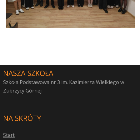
NASZA SZKOŁA
Szkoła Podstawowa nr 3 im. Kazimierza Wielkiego w
Zubrzycy Górnej
NA SKRÓTY
S
tart