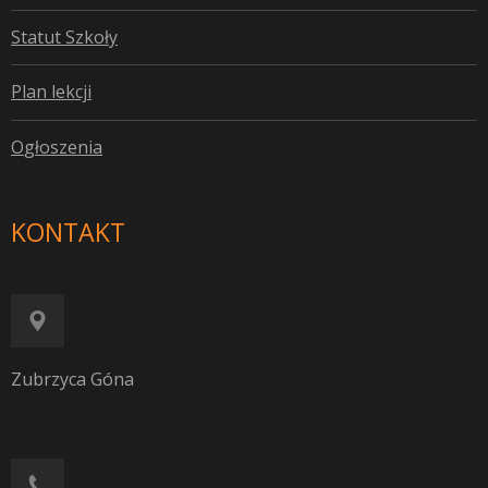
S
tatut Szkoły
P
lan lekcji
O
głoszenia
KONTAKT
Zubrzyca Góna