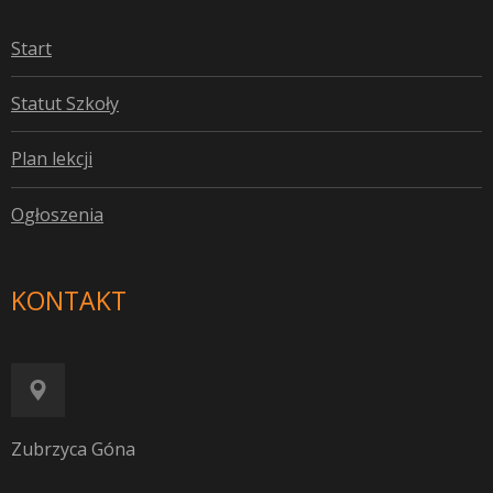
S
tart
S
tatut Szkoły
P
lan lekcji
O
głoszenia
KONTAKT
Zubrzyca Góna