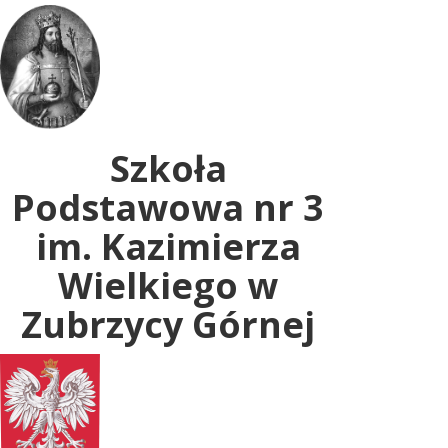
Uwaga:
ta
witryna
zawiera
system
dostępności.
Szkoła
Podstawowa nr 3
im. Kazimierza
Wielkiego w
Zubrzycy Górnej