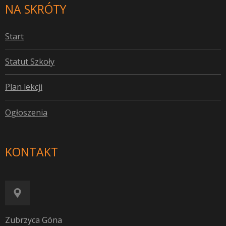
NA SKRÓTY
S
tart
S
tatut Szkoły
P
lan lekcji
O
głoszenia
KONTAKT
Zubrzyca Góna