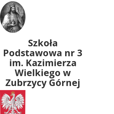
Uwaga:
ta
witryna
zawiera
system
dostępności.
Szkoła
Podstawowa nr 3
im. Kazimierza
Wielkiego w
Zubrzycy Górnej