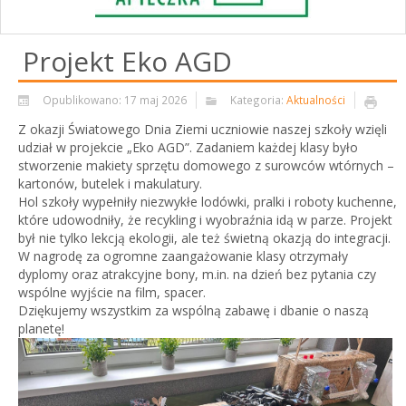
Projekt Eko AGD
Opublikowano: 17 maj 2026
Kategoria:
Aktualności
Z okazji Światowego Dnia Ziemi uczniowie naszej szkoły wzięli
udział w projekcie „Eko AGD”. Zadaniem każdej klasy było
stworzenie makiety sprzętu domowego z surowców wtórnych –
kartonów, butelek i makulatury.
Hol szkoły wypełniły niezwykłe lodówki, pralki i roboty kuchenne,
które udowodniły, że recykling i wyobraźnia idą w parze. Projekt
był nie tylko lekcją ekologii, ale też świetną okazją do integracji.
W nagrodę za ogromne zaangażowanie klasy otrzymały
dyplomy oraz atrakcyjne bony, m.in. na dzień bez pytania czy
wspólne wyjście na film, spacer.
Dziękujemy wszystkim za wspólną zabawę i dbanie o naszą
planetę!