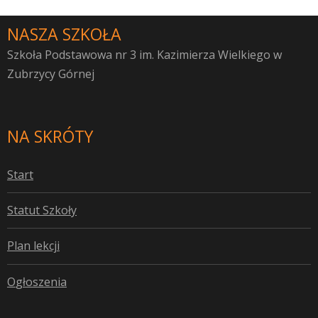
NASZA SZKOŁA
Szkoła Podstawowa nr 3 im. Kazimierza Wielkiego w
Zubrzycy Górnej
NA SKRÓTY
S
tart
S
tatut Szkoły
P
lan lekcji
O
głoszenia