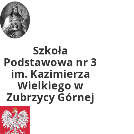
Uwaga:
ta
witryna
zawiera
system
dostępności.
Szkoła
Podstawowa nr 3
im. Kazimierza
Wielkiego w
Zubrzycy Górnej