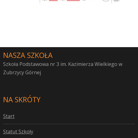
NASZA SZKOŁA
Szkoła Podstawowa nr 3 im. Kazimierza Wielkiego w
Zubrzycy Górnej
NA SKRÓTY
S
tart
S
tatut Szkoły