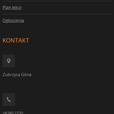
P
lan lekcji
O
głoszenia
KONTAKT
Zubrzyca Góna
182852720