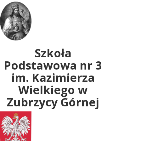
Uwaga:
ta
witryna
zawiera
system
dostępności.
Szkoła
Podstawowa nr 3
im. Kazimierza
Wielkiego w
Zubrzycy Górnej