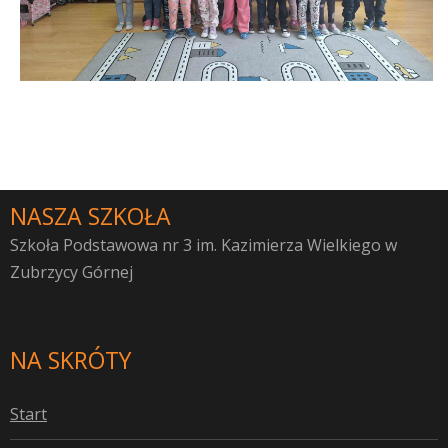
NASZA SZKOŁA
Szkoła Podstawowa nr 3 im. Kazimierza Wielkiego w
Zubrzycy Górnej
NA SKRÓTY
S
tart