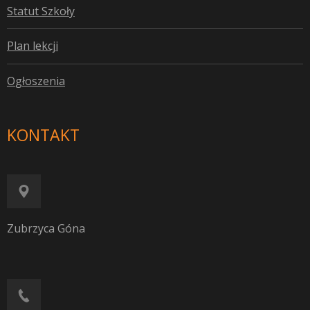
S
tatut Szkoły
P
lan lekcji
O
głoszenia
KONTAKT
Zubrzyca Góna