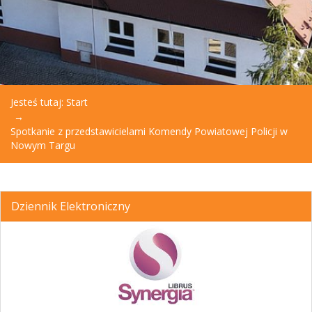
Jesteś tutaj:
Start
Spotkanie z przedstawicielami Komendy Powiatowej Policji w
Nowym Targu
Dziennik Elektroniczny