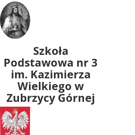
Uwaga:
ta
witryna
zawiera
system
dostępności.
Szkoła
Podstawowa nr 3
im. Kazimierza
Wielkiego w
Zubrzycy Górnej