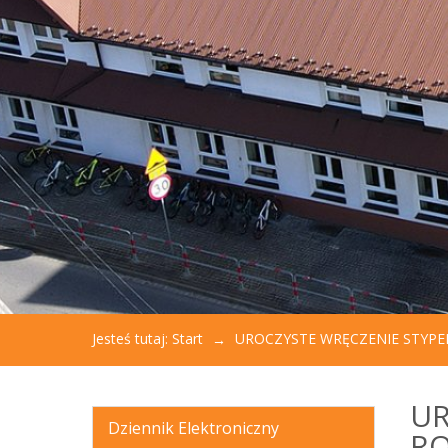
aby
otworzyć
menu
dostępności.
Jesteś tutaj:
Start
UROCZYSTE WRĘCZENIE STYPE
UR
Dziennik Elektroniczny
RO