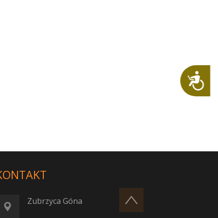
Dostępność
KONTAKT
Zubrzyca Góna