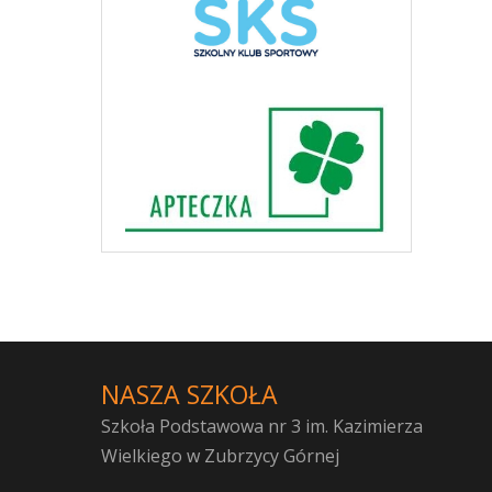
NASZA SZKOŁA
Szkoła Podstawowa nr 3 im. Kazimierza
Wielkiego w Zubrzycy Górnej