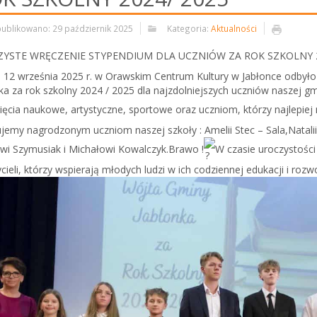
ublikowano: 29 październik 2025
Kategoria:
Aktualności
YSTE WRĘCZENIE STYPENDIUM DLA UCZNIÓW ZA ROK SZKOLNY 2
 12 września 2025 r. w Orawskim Centrum Kultury w Jabłonce odbyło
ka za rok szkolny 2024 / 2025 dla najzdolniejszych uczniów naszej g
ięcia naukowe, artystyczne, sportowe oraz uczniom, którzy najlepiej
ujemy nagrodzonym uczniom naszej szkoły : Amelii Stec – Sala,Natal
wi Szymusiak i Michałowi Kowalczyk.Brawo !
W czasie uroczystości
cieli, którzy wspierają młodych ludzi w ich codziennej edukacji i rozw