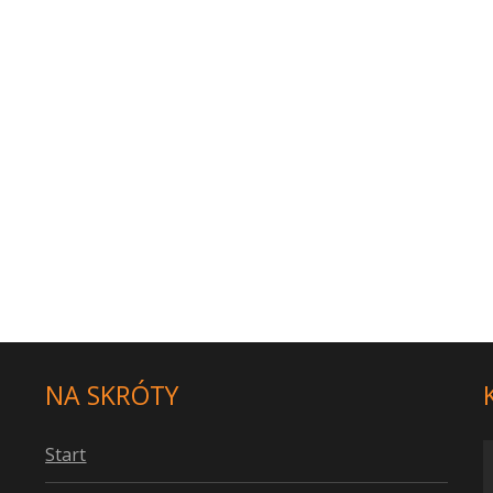
NA SKRÓTY
S
tart