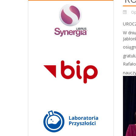
Op
UROCZ
W dniu
Jabłon
osiągn
gratul
Rafało
nauczy