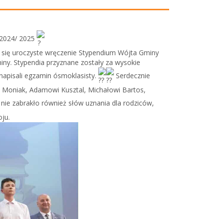
024/ 2025
 się uroczyste wręczenie Stypendium Wójta Gminy
miny. Stypendia przyznane zostały za wysokie
 napisali egzamin ósmoklasisty.
Serdecznie
ii Moniak, Adamowi Kusztal, Michałowi Bartos,
 nie zabrakło również słów uznania dla rodziców,
oju.