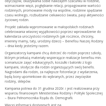
obyczajów, okazywania sobie nawzajem szacunku w rodzinie,
wzmacnianie więzi, pogłębianie relacji, propagowanie wartości
rodzinnych, promowanie mody na wspólne, rodzinne spędzanie
czasu wolnego, rozbudzanie ciekawości świata, pasji aktywności
życiowej rodzin.
Projekt zakłada wypromowanie w małopolskich rodzinach
celebrowania własnej wyjątkowości poprzez wprowadzenie do
kalendarza uroczystości rodzinnych (jak rocznice, chrzciny,
imieniny mamy, taty, urodziny dzieci) – Benefisu Naszej Rodziny
– dnia kiedy jesteśmy razem.
Organizatorzy kampanii chcą dotrzeć do rodzin poprzez szkoły,
którym przekażą materiały wspierające realizacje benefisu min.
scenariusze zajęć edukacyjnych, koszulki i baloniki z logo
kampanii, słodycze dla rodzin organizujących swój benefis.
Nagrodami dla rodzin, za najlepsze fotorelacje z wydarzenia,
będą bony upominkowe do wybranych, przez zwycięskie
rodziny, sklepów.
Kampania potrwa do 31 grudnia 2020r. i jest realizowana przy
wsparciu finansowym Ministerstwa Rodziny i Polityki Społecznej
– Biura Pełnomocnika Rządu ds. Demografii.
Więcej informacji dostępnych jest na