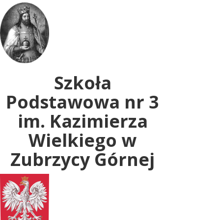
Uwaga:
ta
witryna
zawiera
system
dostępności.
Szkoła
Podstawowa nr 3
im. Kazimierza
Wielkiego w
Zubrzycy Górnej