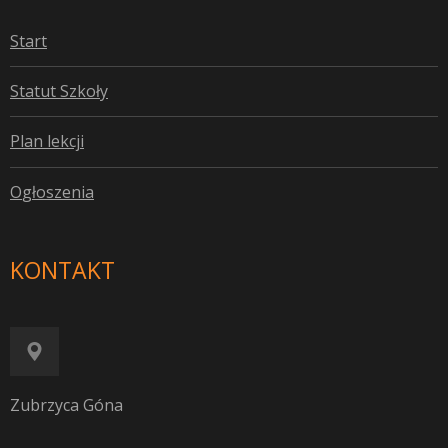
S
tart
S
tatut Szkoły
P
lan lekcji
O
głoszenia
KONTAKT
Zubrzyca Góna