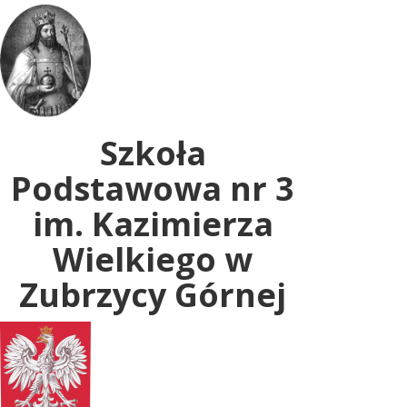
Uwaga:
ta
witryna
zawiera
system
dostępności.
Szkoła
Podstawowa nr 3
im. Kazimierza
Wielkiego w
Zubrzycy Górnej