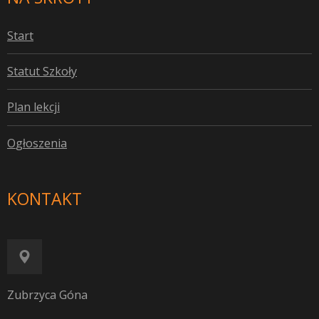
S
tart
S
tatut Szkoły
P
lan lekcji
O
głoszenia
KONTAKT
Zubrzyca Góna