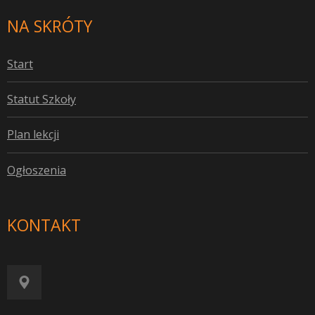
NA SKRÓTY
S
tart
S
tatut Szkoły
P
lan lekcji
O
głoszenia
KONTAKT