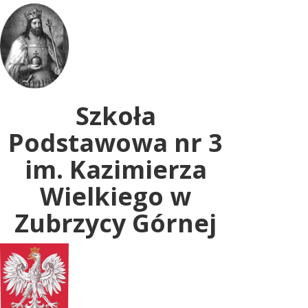
Uwaga:
ta
witryna
zawiera
system
dostępności.
Szkoła
Podstawowa nr 3
im. Kazimierza
Wielkiego w
Zubrzycy Górnej