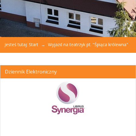
Jesteś tutaj:
Start
Wyjazd na teatrzyk pt. "Śpiąca królewna"
Dziennik Elektroniczny