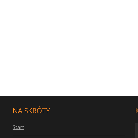
NA SKRÓTY
S
tart