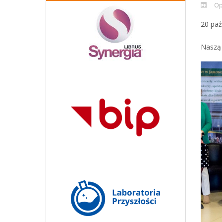
Op
20 paź
Naszą 