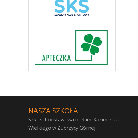
NASZA SZKOŁA
Szkoła Podstawowa nr 3 im. Kazimierza
Wielkiego w Zubrzycy Górnej