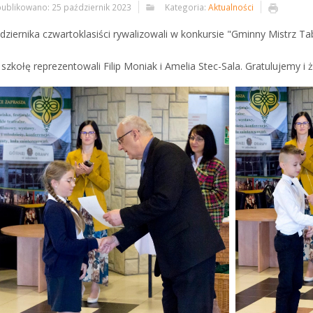
ublikowano: 25 październik 2023
Kategoria:
Aktualności
dziernika czwartoklasiści rywalizowali w konkursie "Gminny Mistrz T
szkołę reprezentowali Filip Moniak i Amelia Stec-Sala. Gratulujemy i