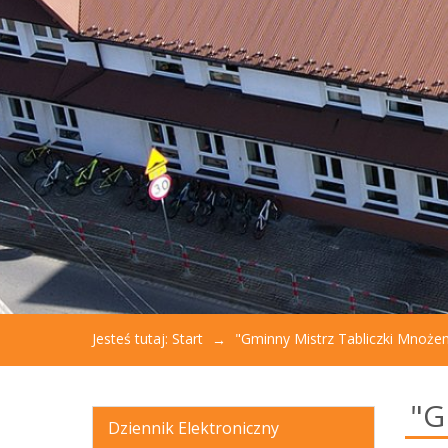
aby
otworzyć
menu
dostępności.
Jesteś tutaj:
Start
"Gminny Mistrz Tabliczki Mnoże
"G
Dziennik Elektroniczny