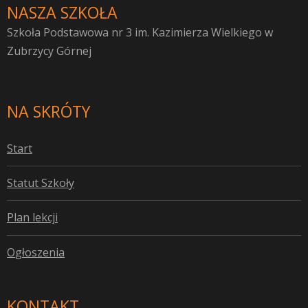
NASZA SZKOŁA
Szkoła Podstawowa nr 3 im. Kazimierza Wielkiego w
Zubrzycy Górnej
NA SKRÓTY
S
tart
S
tatut Szkoły
P
lan lekcji
O
głoszenia
KONTAKT