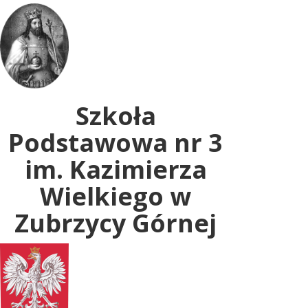
Uwaga:
ta
witryna
zawiera
system
dostępności.
Szkoła
Podstawowa nr 3
im. Kazimierza
Wielkiego w
Zubrzycy Górnej