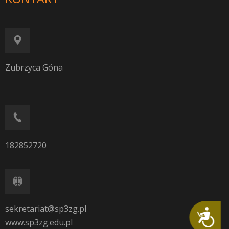
Zubrzyca Góna
182852720
sekretariat@sp3zg.pl
Dostępność
www.sp3zg.edu.pl