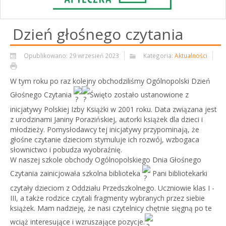
Dzień głośnego czytania
Opublikowano: 29 wrzesień 2023
Kategoria:
Aktualności
W tym roku po raz kolejny obchodziliśmy Ogólnopolski Dzień
Głośnego Czytania
Święto zostało ustanowione z
inicjatywy Polskiej Izby Książki w 2001 roku. Data związana jest
z urodzinami Janiny Porazińskiej, autorki książek dla dzieci i
młodzieży. Pomysłodawcy tej inicjatywy przypominają, że
głośne czytanie dzieciom stymuluje ich rozwój, wzbogaca
słownictwo i pobudza wyobraźnię.
W naszej szkole obchody Ogólnopolskiego Dnia Głośnego
Czytania zainicjowała szkolna biblioteka
Pani bibliotekarki
czytały dzieciom z Oddziału Przedszkolnego. Uczniowie klas I -
III, a także rodzice czytali fragmenty wybranych przez siebie
książek. Mam nadzieję, że nasi czytelnicy chętnie sięgną po te
wciąż interesujące i wzruszające pozycje.