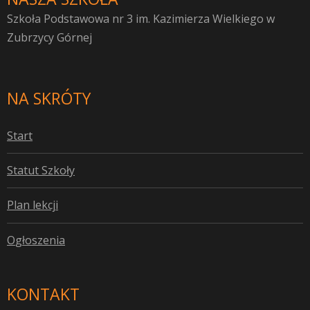
Szkoła Podstawowa nr 3 im. Kazimierza Wielkiego w
Zubrzycy Górnej
NA SKRÓTY
S
tart
S
tatut Szkoły
P
lan lekcji
O
głoszenia
KONTAKT