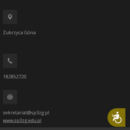
Zubrzyca Góna
182852720
sekretariat@sp3zg.pl
Dostępność
www.sp3zg.edu.pl