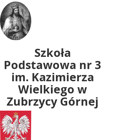
Uwaga:
ta
witryna
zawiera
system
dostępności.
Szkoła
Podstawowa nr 3
im. Kazimierza
Wielkiego w
Zubrzycy Górnej