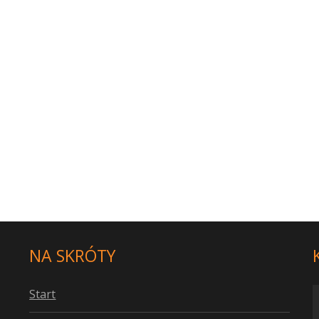
NA SKRÓTY
S
tart