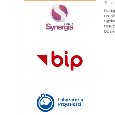
Op
Dzisia
Onkolo
Ogólno
takie 
Dzięku