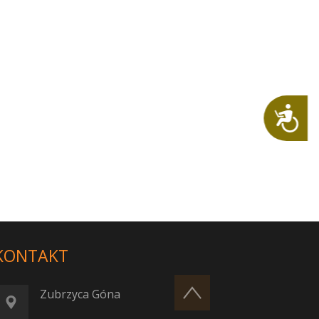
Dostępność
KONTAKT
Zubrzyca Góna