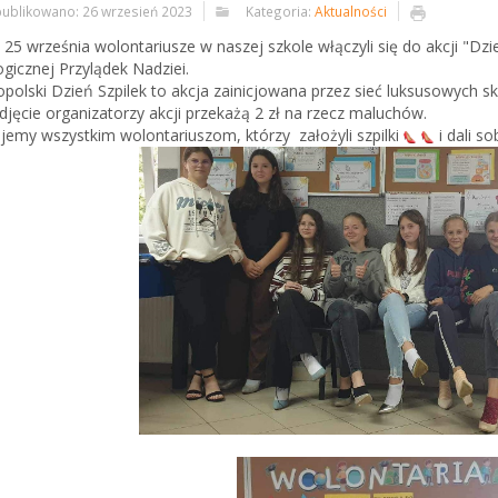
ublikowano: 26 wrzesień 2023
Kategoria:
Aktualności
j 25 września wolontariusze w naszej szkole włączyli się do akcji "Dzie
gicznej Przylądek Nadziei.
polski Dzień Szpilek to akcja zainicjowana przez sieć luksusowych s
zdjęcie organizatorzy akcji przekażą 2 zł na rzecz maluchów.
jemy wszystkim wolontariuszom, którzy założyli szpilki
i dali s