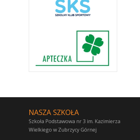
NASZA SZKOŁA
Szkoła Podstawowa nr 3 im. Kazimierza
Wielkiego w Zubrzycy Górnej