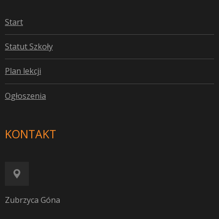
S
tart
S
tatut Szkoły
P
lan lekcji
O
głoszenia
KONTAKT
Zubrzyca Góna