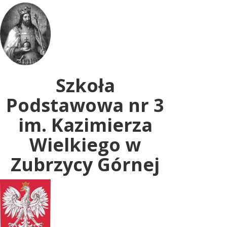
Uwaga:
ta
witryna
zawiera
system
dostępności.
Szkoła
Podstawowa nr 3
im. Kazimierza
Wielkiego w
Zubrzycy Górnej