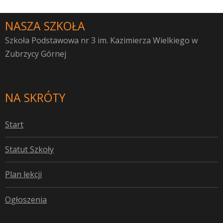
NASZA SZKOŁA
Szkoła Podstawowa nr 3 im. Kazimierza Wielkiego w
Zubrzycy Górnej
NA SKRÓTY
S
tart
S
tatut Szkoły
P
lan lekcji
O
głoszenia