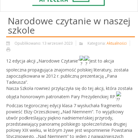
Narodowe czytanie w naszej
szkole
Opublikowano: 13 wrzesień 2023
Kategoria:
Aktualności
12 edycja akcji „Narodowe Czytanie”
Jest to akcja
społeczna propagująca znajomość polskiej literatury, została
zapoczątkowana w 2012 r. publiczną prezentacją „Pana
Tadeusza”.
Nasza Szkoła rownież przyłączyła się do tej akcji, która została
objęta honorowym patronatem Pary Prezydenckiej RP.
Podczas tegorocznej edycji klasa 7 wysłuchała fragmentu
powieść Elizy Orzeszkowej „Nad Niemnem”. To wyjątkowy
utwór podkreślający piękno nadniemeńskiej przyrody,
przedstawiający
panoramę polskiego społeczeństwa drugiej
połowy XIX wieku, w którym żywe jest wspomnienie Powstania
Styczniowego. „Nad Niemnem” to jeden z najważniejszych