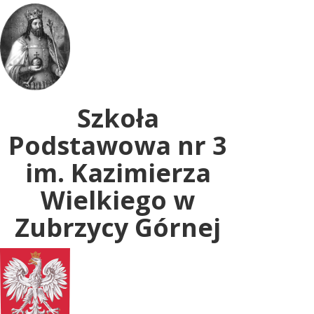
Uwaga:
ta
witryna
zawiera
system
dostępności.
Szkoła
Podstawowa nr 3
im. Kazimierza
Wielkiego w
Zubrzycy Górnej