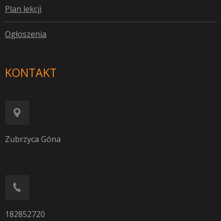
P
lan lekcji
O
głoszenia
KONTAKT
Zubrzyca Góna
182852720