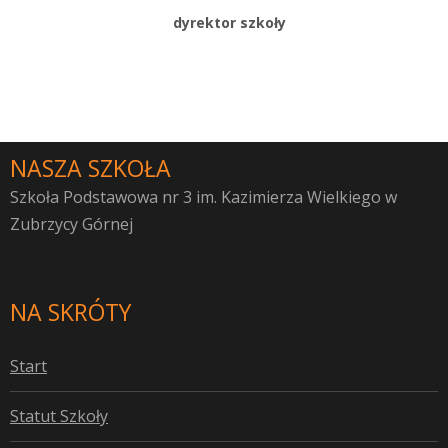
dyrektor szkoły
NASZA SZKOŁA
Szkoła Podstawowa nr 3 im. Kazimierza Wielkiego w
Zubrzycy Górnej
NA SKRÓTY
S
tart
S
tatut Szkoły