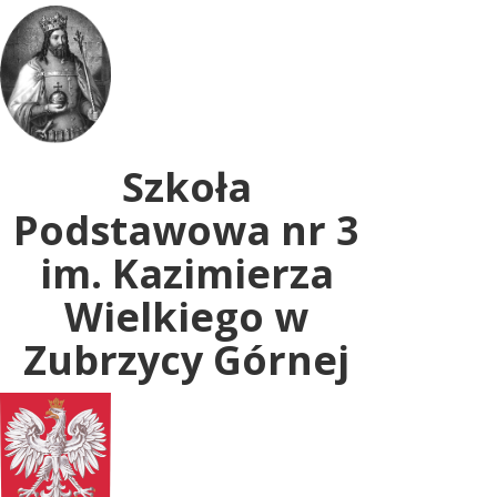
Uwaga:
ta
witryna
zawiera
system
dostępności.
Szkoła
Podstawowa nr 3
im. Kazimierza
Wielkiego w
Zubrzycy Górnej