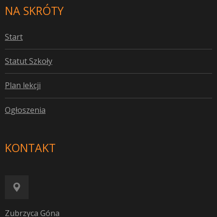
NA SKRÓTY
S
tart
S
tatut Szkoły
P
lan lekcji
O
głoszenia
KONTAKT
Zubrzyca Góna