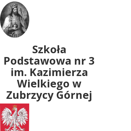
Uwaga:
ta
witryna
zawiera
system
dostępności.
Szkoła
Podstawowa nr 3
im. Kazimierza
Wielkiego w
Zubrzycy Górnej