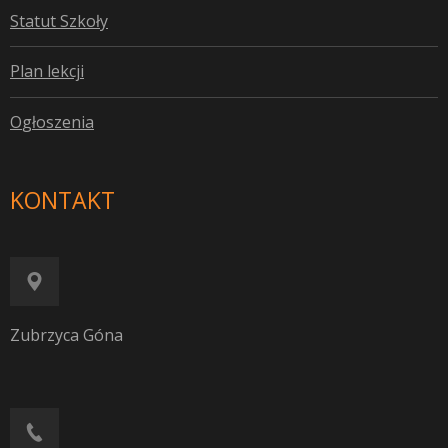
S
tatut Szkoły
P
lan lekcji
O
głoszenia
KONTAKT
Zubrzyca Góna