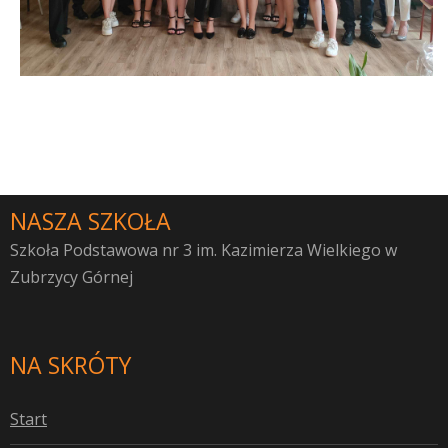
NASZA SZKOŁA
Szkoła Podstawowa nr 3 im. Kazimierza Wielkiego w
Zubrzycy Górnej
NA SKRÓTY
S
tart