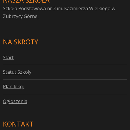
Szkoła Podstawowa nr 3 im. Kazimierza Wielkiego w
Zubrzycy Górnej
NA SKRÓTY
S
tart
S
tatut Szkoły
P
lan lekcji
O
głoszenia
KONTAKT