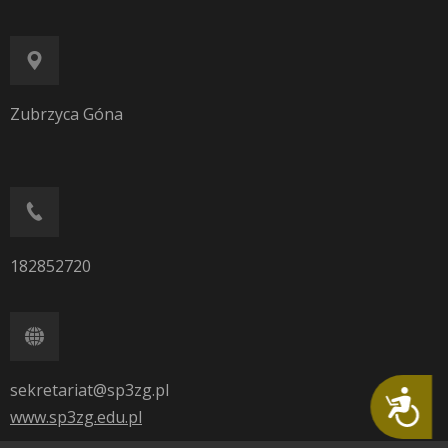
Zubrzyca Góna
182852720
sekretariat@sp3zg.pl
Dostępność
www.sp3zg.edu.pl