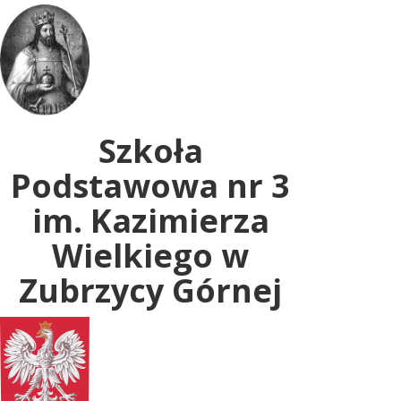
Uwaga:
ta
witryna
zawiera
system
dostępności.
Szkoła
Podstawowa nr 3
im. Kazimierza
Wielkiego w
Zubrzycy Górnej