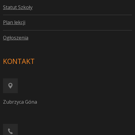
S
tatut Szkoły
P
lan lekcji
O
głoszenia
KONTAKT
Zubrzyca Góna