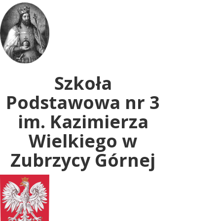
Uwaga:
ta
witryna
zawiera
system
dostępności.
Szkoła
Podstawowa nr 3
im. Kazimierza
Wielkiego w
Zubrzycy Górnej