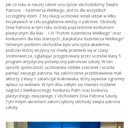
Jak co roku w naszej szkole uroczyście obchodziliśmy Święto
Patrona - Kazimierza Wielkiego. Jest to dla wszystkich
szczególny dzień. Z tej okazji uczniowie wzięli udział w kilku
inicjatywach w celu pogłębienia wiedzy o patronie. Obchody
Dnia Patrona w tym roku zostały poprzedzone konkursem
plastycznym dla klas I-III ”Portret Kazimierza Wielkiego” oraz
konkursem dla klas starszych „Karykatura Kazimierza Wielkiego”.
Głównym punktem obchodów była uroczysta akademia,
podczas której wszyscy na chwilę przenieśli się w czasy
średniowiecza, oglądając przygotowany przez uczniów klasy 5
program artystyczny poświęcony patronowi szkoły. W ten
sposób społeczność uczniowska oddała szacunek i uczciła
pamięć swojego patrona. Na zakończenie przedstawienia mali
aktorzy z klasy 1 zatańczyli Krakowiaka, który wywołał ogromny
aplauz na widowni. W tym dniu odbyło się również rozdanie
nagród z Wielkanocnego Konkursu Palm oraz konkursu
plastycznego związanego z obchodami Dnia Patrona Szkoły.
Tym miłym akcentem zakończyliśmy obchody święta patrona
szkoły.