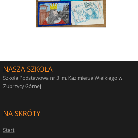
NASZA SZKOŁA
Szkoła Podstawowa nr 3 im. Kazimierza Wielkiego w
Zubrzycy Górnej
NA SKRÓTY
S
tart