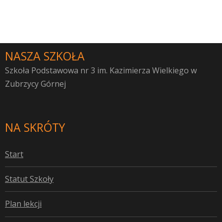
NASZA SZKOŁA
Szkoła Podstawowa nr 3 im. Kazimierza Wielkiego w
Zubrzycy Górnej
NA SKRÓTY
S
tart
S
tatut Szkoły
P
lan lekcji