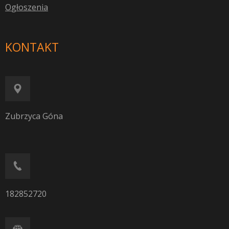
O
głoszenia
KONTAKT
Zubrzyca Góna
182852720