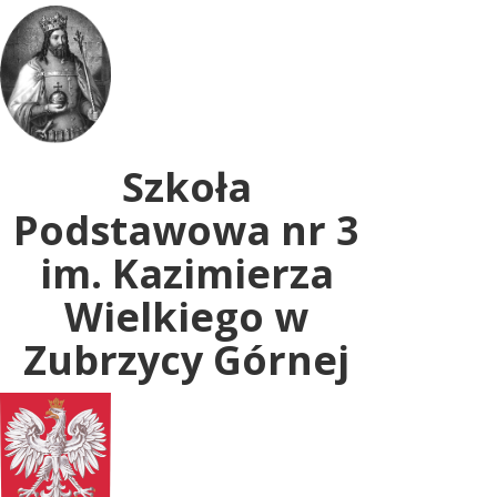
Uwaga:
ta
witryna
zawiera
system
dostępności.
Szkoła
Podstawowa nr 3
im. Kazimierza
Wielkiego w
Zubrzycy Górnej