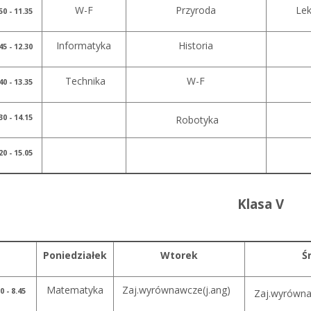
W-F
Przyroda
Le
50 - 11.35
Informatyka
Historia
45 - 12.30
Technika
W-F
40 - 13.35
30 - 14.15
Robotyka
20 - 15.05
Klasa V
Poniedziałek
Wtorek
Ś
Matematyka
Zaj.wyrównawcze(j.ang)
00 - 8.45
Zaj.wyrówna