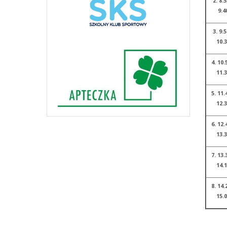
2. 8.5
9.4
3. 9.5
10.
4. 10.
11.
5. 11.
12.
6. 12.
13.
7. 13.
14.
8. 14.
15.