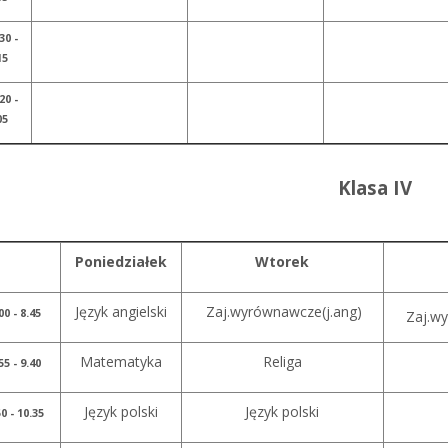
30 -
15
20 -
05
Klasa IV
Poniedziałek
Wtorek
Język angielski
Zaj.wyrównawcze(j.ang)
00 - 8.45
Zaj.w
Matematyka
Religa
55 - 9.40
Język polski
Język polski
50 - 10.35