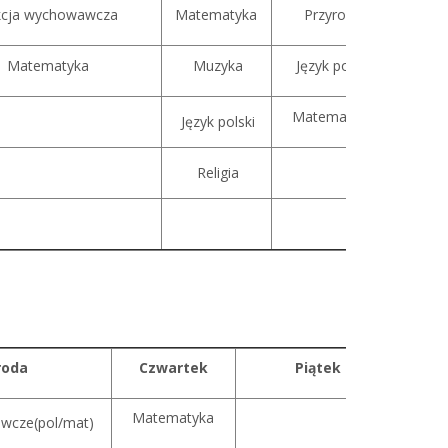
kcja wychowawcza
Matematyka
Przyroda
Matematyka
Muzyka
Język polski
Matematyka
Język polski
Religia
roda
Czwartek
Piątek
Matematyka
wcze(pol/mat)