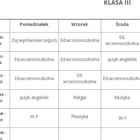
KLASA III
Poniedziałek
Wtorek
Środa
Ed,
00 -
Zaj.wyrównawcze(pol)
Ed.wczesnoszkolna
wczesnoszkolna
5
55 -
Ed,wczesnoszkolna
Ed.wczesnoszkolna
Język angielski
0
Ed.
50 -
Ed.wczesnoszkolna
Ed.wczesnoszkoln
wczesnoszkolna
35
50 -
Język angielski
Religia
Muzyka
35
45 -
W-F
Plastyka
W-F
30
40 -
35