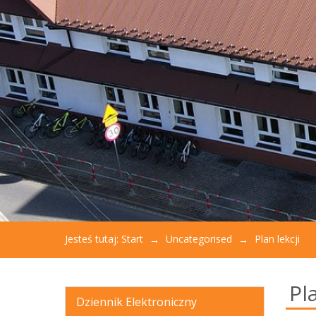
aby
otworzyć
menu
dostępności.
Jesteś tutaj:
Start
Uncategorised
Plan lekcji
Pla
Dziennik Elektroniczny