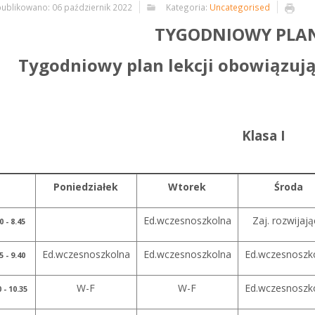
ublikowano: 06 październik 2022
Kategoria:
Uncategorised
TYGODNIOWY PLAN
Tygodniowy plan lekcji obowiązują
Klasa I
Poniedziałek
Wtorek
Środa
Ed.wczesnoszkolna
Zaj. rozwijaj
0 - 8.45
Ed.wczesnoszkolna
Ed.wczesnoszkolna
Ed.wczesnoszk
5 - 9.40
W-F
W-F
Ed.wczesnoszk
0 - 10.35