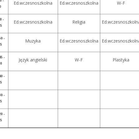
5 -
Ed.wczesnoszkolna
Ed.wczesnoszkolna
W-F
0
0 -
Ed.wczesnoszkolna
Religia
Ed.wczesnoszkoln
35
50 -
Muzyka
Ed.wczesnoszkolna
Ed.wczesnoszkoln
35
45 -
Język angielski
W-F
Plastyka
30
40 -
35
30 -
15
20 -
05