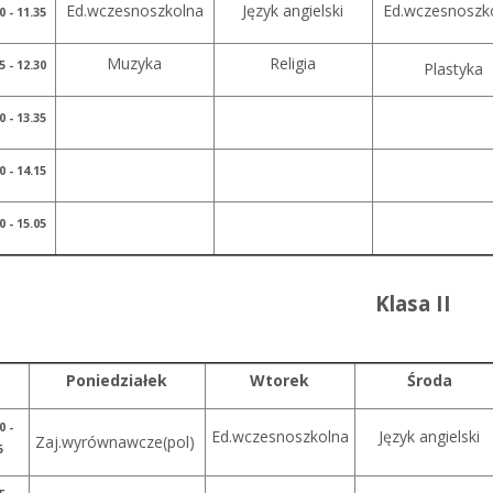
Ed.wczesnoszkolna
Język angielski
Ed.wczesnoszk
0 - 11.35
Muzyka
Religia
5 - 12.30
Plastyka
0 - 13.35
0 - 14.15
0 - 15.05
Klasa II
Poniedziałek
Wtorek
Środa
0 -
Ed.wczesnoszkolna
Język angielski
Zaj.wyrównawcze(pol)
5