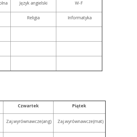
olna
Język angielski
W-F
Religia
Informatyka
Czwartek
Piątek
Zaj.wyrównawcze(ang)
Zaj.wyrównawcze(mat)