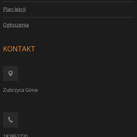
P
lan lekcji
O
głoszenia
KONTAKT
Zubrzyca Góna
182852720