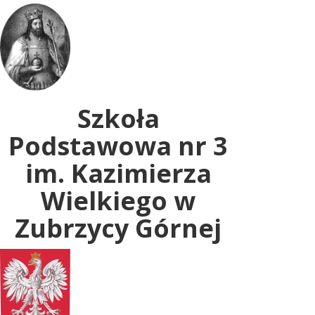
Uwaga:
ta
witryna
zawiera
system
dostępności.
Szkoła
Podstawowa nr 3
im. Kazimierza
Wielkiego w
Zubrzycy Górnej