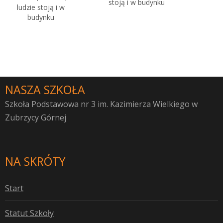
NASZA SZKOŁA
Szkoła Podstawowa nr 3 im. Kazimierza Wielkiego w
Zubrzycy Górnej
NA SKRÓTY
S
tart
S
tatut Szkoły